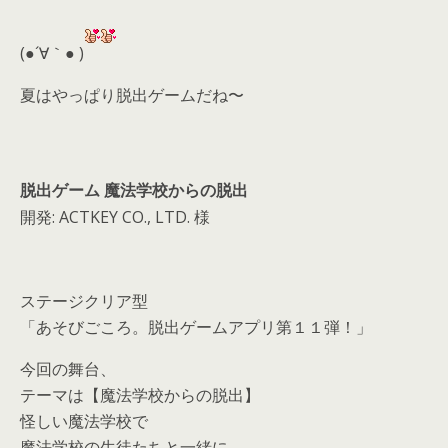
er
a
l
d
(●´∀｀● )
s
夏はやっぱり脱出ゲームだね〜
脱出ゲーム 魔法学校からの脱出
開発: ACTKEY CO., LTD. 様
ステージクリア型
「あそびごころ。脱出ゲームアプリ第１１弾！」
今回の舞台、
テーマは【魔法学校からの脱出】
怪しい魔法学校で
魔法学校の生徒たちと一緒に