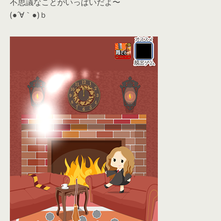
不思議なことがいっぱいだよ〜
(●´∀｀●)ｂ