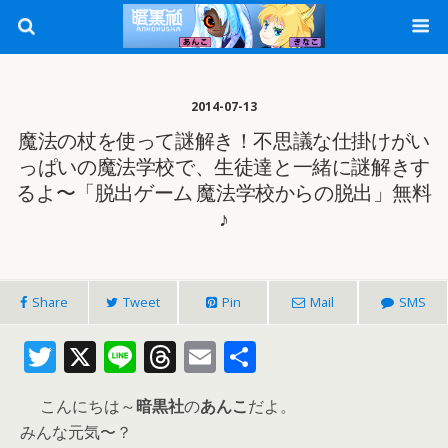
2014-07-13
魔法の杖を使って謎解き！不思議な仕掛けがい
っぱいの魔法学校で、生徒達と一緒に謎解きす
るよ〜「脱出ゲーム 魔法学校からの脱出」無料
♪
Share
Tweet
Pin
Mail
SMS
T
X
Li
T
E
共
w
n
h
m
有
こんにちは～
暗黒社
の
あんこ
だよ。
itt
e
re
ai
みんな元気〜？