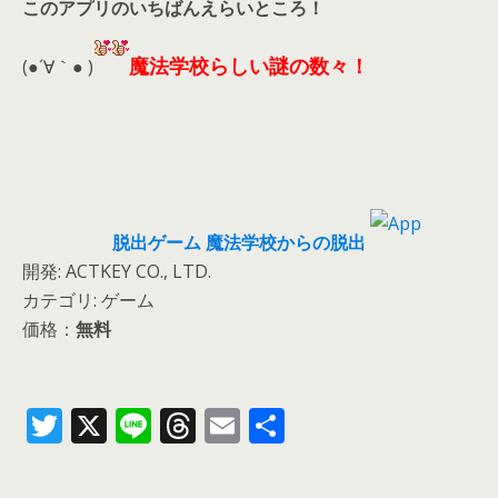
このアプリのいちばんえらいところ！
魔法学校らしい謎の数々！
(●´∀｀● )
脱出ゲーム 魔法学校からの脱出
開発: ACTKEY CO., LTD.
カテゴリ: ゲーム
価格：
無料
T
X
Li
T
E
共
w
n
h
m
有
itt
e
re
ai