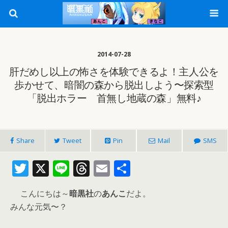
2014-07-28
肝だめし以上の怖さを体験できるよ！主人公を
歩かせて、暗闇の森から脱出しよう〜探索型
「脱出ホラー 首無し地蔵の森」無料♪
Share
Tweet
Pin
Mail
SMS
T
X
Li
T
E
共
w
n
h
m
有
こんにちは～
暗黒社
の
あんこ
だよ。
itt
e
re
ai
みんな元気〜？
er
a
l