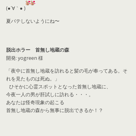
d
(●´∀｀● )
s
夏バテしないようにね〜
脱出ホラー 首無し地蔵の森
開発: yogreen 様
「夜中に首無し地蔵を訪れると髪の毛が奉ってある。そ
れを見たものは死ぬ。」
ひそかに心霊スポットとなった首無し地蔵に、
今夜一人の男が肝試しに訪れる・・・。
あなたは怪奇現象の起こる
首無し地蔵の森から無事に脱出できるか！？