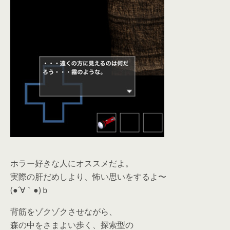
ホラー好きな人にオススメだよ。
実際の肝だめしより、怖い思いをするよ〜
(●´∀｀●)ｂ
背筋をゾクゾクさせながら、
森の中をさまよい歩く、探索型の