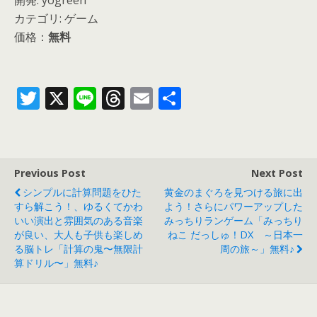
開発: yogreen
カテゴリ: ゲーム
価格：
無料
T
X
Li
T
E
共
w
n
h
m
有
itt
e
re
ai
er
a
l
Previous Post
Next Post
d
シンプルに計算問題をひた
黄金のまぐろを見つける旅に出
s
すら解こう！、ゆるくてかわ
よう！さらにパワーアップした
いい演出と雰囲気のある音楽
みっちりランゲーム「みっちり
が良い、大人も子供も楽しめ
ねこ だっしゅ！DX ～日本一
る脳トレ「計算の鬼〜無限計
周の旅～」無料♪
算ドリル〜」無料♪