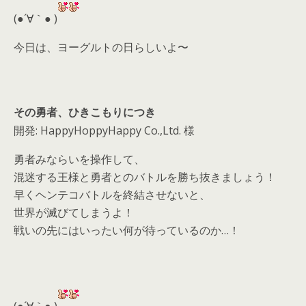
d
(●´∀｀● )
s
今日は、ヨーグルトの日らしいよ〜
その勇者、ひきこもりにつき
開発: HappyHoppyHappy Co.,Ltd. 様
勇者みならいを操作して、
混迷する王様と勇者とのバトルを勝ち抜きましょう！
早くヘンテコバトルを終結させないと、
世界が滅びてしまうよ！
戦いの先にはいったい何が待っているのか…！