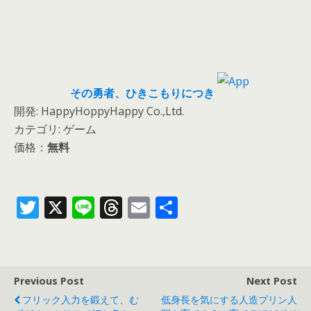
その勇者、ひきこもりにつき
開発: HappyHoppyHappy Co.,Ltd.
カテゴリ: ゲーム
価格：
無料
T
X
Li
T
E
共
w
n
h
m
有
itt
e
re
ai
er
a
l
Previous Post
Next Post
d
フリック入力を鍛えて、む
低身長を気にする人造プリン人