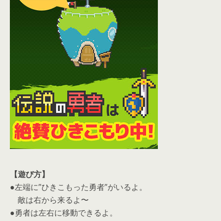
【遊び方】
●左端に”ひきこもった勇者”がいるよ。
敵は右から来るよ〜
●勇者は左右に移動できるよ。