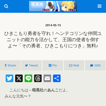
2014-05-15
ひきこもり勇者を守れ！ヘンテコリンな仲間ユ
ニットの能力を活かして、王国の使者を倒す
よ〜「その勇者、ひきこもりにつき」無料♪
Share
Tweet
Pin
Mail
SMS
T
X
Li
T
E
共
w
n
h
m
有
こんにちは～
暗黒社
の
あんこ
だよ。
itt
e
re
ai
みんな元気〜？
er
a
l