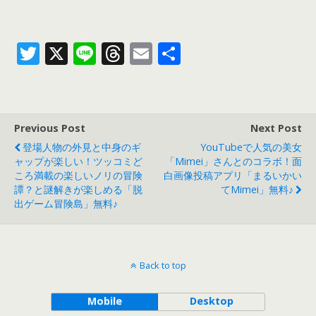
T
X
Li
T
E
共
w
n
h
m
有
itt
e
re
ai
er
a
l
Previous Post
Next Post
d
登場人物の外見と中身のギ
YouTubeで人気の美女
s
ャップが楽しい！ツッコミど
「mimei」さんとのコラボ！面
ころ満載の楽しいノリの冒険
白画像投稿アプリ「まるいかい
譚？と謎解きが楽しめる「脱
てmimei」無料♪
出ゲーム冒険島」無料♪
Back to top
Mobile
Desktop