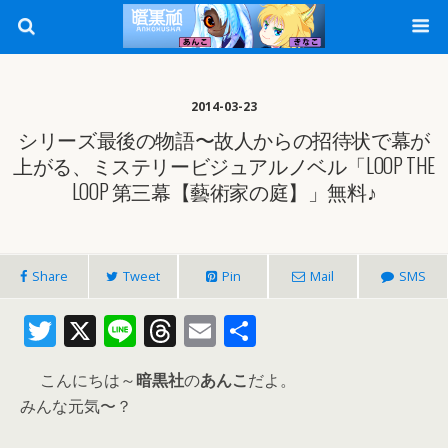
2014-03-23
シリーズ最後の物語〜故人からの招待状で幕が
上がる、ミステリービジュアルノベル「LOOP THE
LOOP 第三幕【藝術家の庭】」無料♪
Share
Tweet
Pin
Mail
SMS
T
X
Li
T
E
共
w
n
h
m
有
こんにちは～
暗黒社
の
あんこ
だよ。
itt
e
re
ai
みんな元気〜？
er
a
l