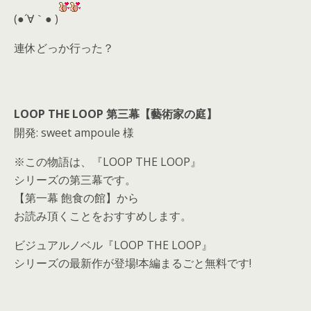
d
(●´∀｀● )
s
連休どっか行った？
LOOP THE LOOP 第三幕【藝術家の庭】
開発: sweet ampoule 様
※この物語は、『LOOP THE LOOP』
シリーズの第三幕です。
【第一幕 飽食の館】から
お読み頂くことをおすすめします。
ビジュアルノベル『LOOP THE LOOP』
シリーズの最新作が登場!本編まるごと無料です!