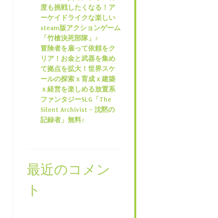
度も挑戦したくなる！ア
ーケイドライクな楽しい
steam版アクションゲーム
「竹槍決死部隊」♪
冒険者を雇って依頼をク
リア！お金と武器を集め
て拠点を拡大！世界スケ
ールの探索ｘ育成ｘ建築
ｘ経営を楽しめる放置系
ファンタジーSLG「The
Silent Archivist – 沈黙の
記録者」無料♪
最近のコメン
ト