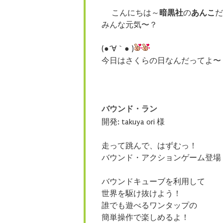
こんにちは～
暗黒社
の
あんこ
だ
みんな元気〜？
(●´∀｀● )
今日はさくらの日なんだってよ〜
バウンド・ラン
開発: takuya ori 様
走って跳んで、はずむっ！
バウンド・アクションゲーム登場
バウンドキューブを利用して
世界を駆け抜けよう！
誰でも遊べるワンタップの
簡単操作で楽しめるよ！