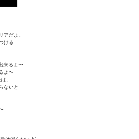
リアだよ。
つける
で出来るよ〜
るよ〜
後は、
らないと
〜