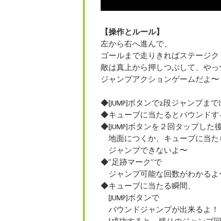
【操作とルール】
左から右へ進んで、
ゴールまで走りきればステージク
敵は真上から押しつぶして、やっ
ジャンプアクションゲームだよ〜
◆[JUMP]ボタンで2段ジャンプま
◆キューブに当たるとバウンドす
◆[JUMP]ボタンを２回タップした
地面につくか、キューブに当た
ジャンプできないよ〜
◆”足跡マーク”で
ジャンプ可能な回数がわかるよ
◆キューブに当たる瞬間、
[JUMP]ボタンで
バウンドジャンプが出来るよ！