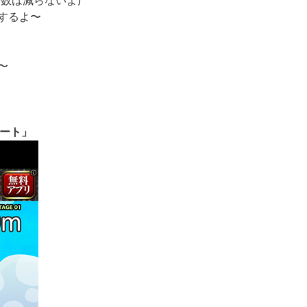
数は減らないよ)
するよ〜
〜
ート」