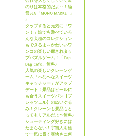
会社を大きくしていく道
のりは本格的だよ～！経
営SLG「MONO MARKET」
♪
タップすると元気に「ワ
ン！」誰でも遊べていろ
んな犬種のコレクション
もできるよ～かわいいワ
ンコの楽しい癒されタッ
プパズルゲーム！「Tap
Dag Cafe」無料♪
人気の楽しいクレーンゲ
ーム「へなへなスイーツ
キャッチャー」がアップ
デート！景品はビールに
も合うスイーツパン【プ
レッツェル】のぬいぐる
み！クレーンも景品もと
ってもリアルだよ〜無料♪
シューティング好きには
たまらない！宇宙人を槍
で一気に貫く爽快さに何