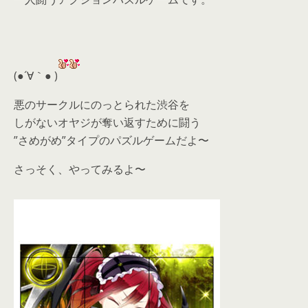
(●´∀｀● )
悪のサークルにのっとられた渋谷を
しがないオヤジが奪い返すために闘う
”さめがめ”タイプのパズルゲームだよ〜
さっそく、やってみるよ〜