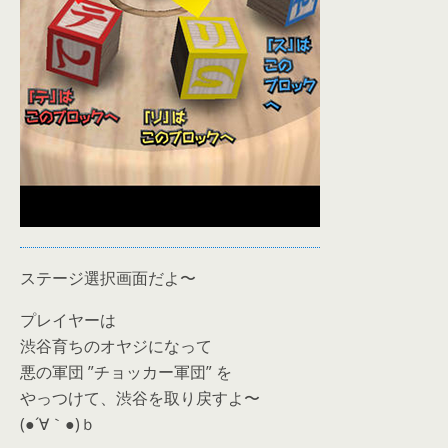
ステージ選択画面だよ〜
プレイヤーは
渋谷育ちのオヤジになって
悪の軍団 ”チョッカー軍団” を
やっつけて、渋谷を取り戻すよ〜
(●´∀｀●)ｂ