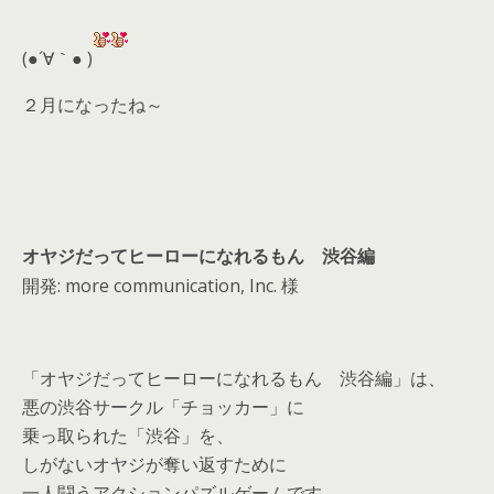
er
a
l
d
(●´∀｀● )
s
２月になったね～
オヤジだってヒーローになれるもん 渋谷編
開発: more communication, Inc. 様
「オヤジだってヒーローになれるもん 渋谷編」は、
悪の渋谷サークル「チョッカー」に
乗っ取られた「渋谷」を、
しがないオヤジが奪い返すために
一人闘うアクションパズルゲームです。