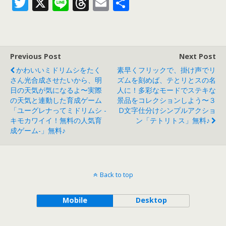
T
X
Li
T
E
共
w
n
h
m
有
itt
e
re
ai
er
a
l
Previous Post
Next Post
d
かわいいミドリムシをたく
素早くフリックで、掛け声でリ
s
さん光合成させたいから、明
ズムを刻めば、テとリとスの名
日の天気が気になるよ〜実際
人に！多彩なモードでステキな
の天気と連動した育成ゲーム
景品をコレクションしよう〜３
「ユーグレナってミドリムシ -
D文字仕分けシンプルアクショ
キモカワイイ！無料の人気育
ン「テトリトス」無料♪
成ゲーム-」無料♪
Back to top
Mobile
Desktop