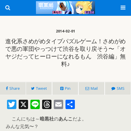
2014-02-01
進化系さめがめタイプパズルゲーム！さめがめ
で悪の軍団やっつけて渋谷を取り戻そう〜「オ
ヤジだってヒーローになれるもん 渋谷編」無
料♪
Share
Tweet
Pin
Mail
SMS
T
X
Li
T
E
共
w
n
h
m
有
こんにちは～
暗黒社
の
あんこ
だよ。
itt
e
re
ai
みんな元気〜？