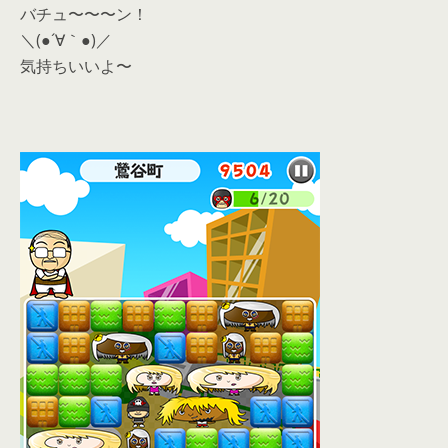
バチュ〜〜〜ン！
＼(●´∀｀●)／
気持ちいいよ〜