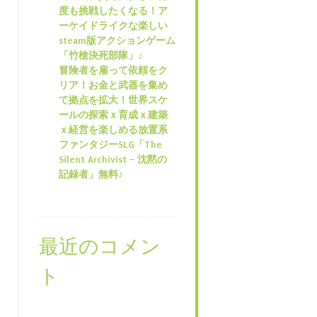
度も挑戦したくなる！ア
ーケイドライクな楽しい
steam版アクションゲーム
「竹槍決死部隊」♪
冒険者を雇って依頼をク
リア！お金と武器を集め
て拠点を拡大！世界スケ
ールの探索ｘ育成ｘ建築
ｘ経営を楽しめる放置系
ファンタジーSLG「The
Silent Archivist – 沈黙の
記録者」無料♪
最近のコメン
ト