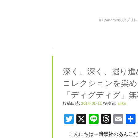
iOS/Android
コンテンツへスキップ
メニュー
深く、深く、掘り進
コレクションを楽め
「ディグディグ」無
投稿日時:
2014-01-11
投稿者:
anko
Twitter
X
Line
Threa
Ema
こんにちは～
暗黒社
の
あんこ
だ