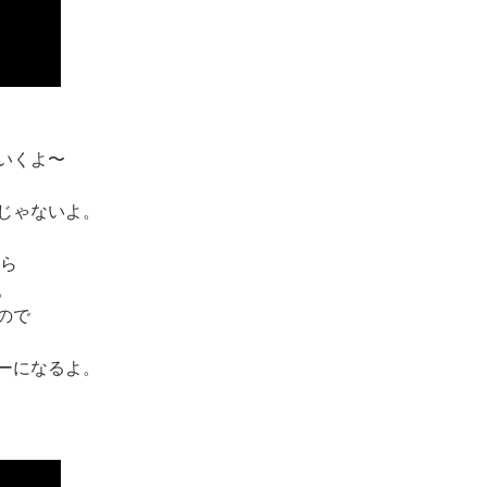
いくよ〜
じゃないよ。
たら
。
ので
ーになるよ。