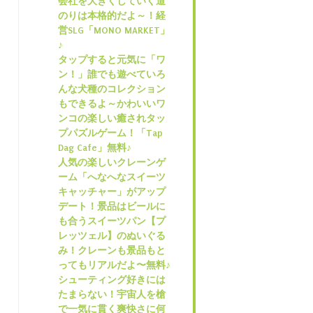
会社を大きくしていく道
のりは本格的だよ～！経
営SLG「MONO MARKET」
♪
タップすると元気に「ワ
ン！」誰でも遊べていろ
んな犬種のコレクション
もできるよ～かわいいワ
ンコの楽しい癒されタッ
プパズルゲーム！「Tap
Dag Cafe」無料♪
人気の楽しいクレーンゲ
ーム「へなへなスイーツ
キャッチャー」がアップ
デート！景品はビールに
も合うスイーツパン【プ
レッツェル】のぬいぐる
み！クレーンも景品もと
ってもリアルだよ〜無料♪
シューティング好きには
たまらない！宇宙人を槍
で一気に貫く爽快さに何