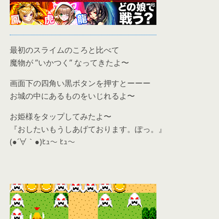
最初のスライムのころと比べて
魔物が ”いかつく” なってきたよ〜
画面下の四角い黒ボタンを押すとーーー
お城の中にあるものをいじれるよ〜
お姫様をタップしてみたよ〜
『おしたいもうしあげております。ぽっ。』
(●´∀｀●)ﾋｭ～ ﾋｭ～