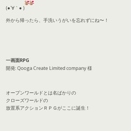
d
(●´∀｀● )
s
外から帰ったら、手洗いうがいを忘れずにね〜！
一画面RPG
開発: Qooga Create Limited company 様
オープンワールドとは名ばかりの
クローズワールドの
放置系アクションＲＰＧがここに誕生！