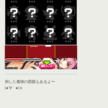
倒した魔物の図鑑もあるよ〜
(●´∀｀●)ｂ