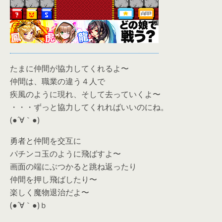
たまに仲間が協力してくれるよ〜
仲間は、職業の違う４人で
疾風のように現れ、そして去っていくよ〜
・・・ずっと協力してくれればいいのにね。
(●´∀｀●)
勇者と仲間を交互に
パチンコ玉のように飛ばすよ〜
画面の端にぶつかると跳ね返ったり
仲間を押し飛ばしたり〜
楽しく魔物退治だよ〜
(●´∀｀●)ｂ