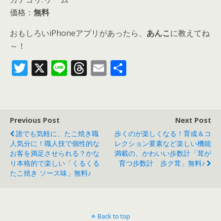
価格：
無料
おもしろいiPhoneアプリがあったら、
あんこ
に教えてね
～！
T
X
Li
T
E
共
w
n
h
m
有
itt
e
re
ai
er
a
l
Previous Post
Next Post
d
誰でも気軽に、たこ焼き職
歩くのが楽しくなる！育成＆コ
s
人気分に！職人技で個性的な
レクション要素など楽しい機能
お客を満足させられる？かな
満載の、かわいい歩数計「茸が
り本格的で楽しい「くるくる
育つ歩数計 歩ク茸」無料♪
たこ焼き ソース味」無料♪
Back to top