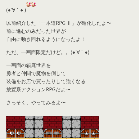
(●´∀｀● )
以前紹介した「一本道RPG Ⅱ」が進化したよ〜
前に進むのみだった世界が
自由に動き回れるようになったよ！
ただ、一画面限定だけど。。(●´∀｀●)
一画面の箱庭世界を
勇者と仲間で魔物を倒して
装備をお店で買ったりして強くなる
放置系アクションRPGだよ〜
さっそく、やってみるよ〜