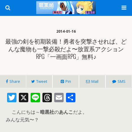
2014-01-16
最強の剣を初期装備！勇者を突撃させれば、ど
んな魔物も一撃必殺だよ〜放置系アクション
RPG「一画面RPG」無料♪
Share
Tweet
Pin
Mail
SMS
T
X
Li
T
E
共
w
n
h
m
有
こんにちは～
暗黒社
の
あんこ
だよ。
itt
e
re
ai
みんな元気〜？
er
a
l