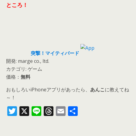
ところ！
突撃！マイティバード
開発: marge co., ltd.
カテゴリ: ゲーム
価格：
無料
おもしろいiPhoneアプリがあったら、
あんこ
に教えてね
～！
T
X
Li
T
E
共
w
n
h
m
有
itt
e
re
ai