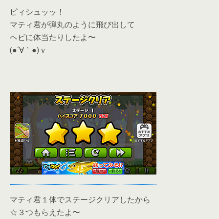
ピィシュッッ！
マティ君が弾丸のように飛び出して
ヘビに体当たりしたよ〜
(●´∀｀●)ｖ
マティ君１体でステージクリアしたから
☆３つもらえたよ〜