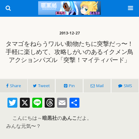
2013-12-27
タマゴをねらうワルい動物たちに突撃だっ〜！
手軽に楽しめて、攻略しがいのあるイクメン鳥
アクションパズル「突撃！マイティバード」
Share
Tweet
Pin
Mail
SMS
T
X
Li
T
E
共
w
n
h
m
有
こんにちは～
暗黒社
の
あんこ
だよ。
itt
e
re
ai
みんな元気〜？
er
a
l