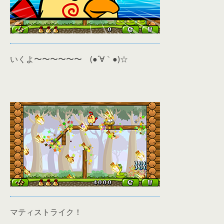
いくよ〜〜〜〜〜〜 (●´∀｀●)☆
マティストライク！