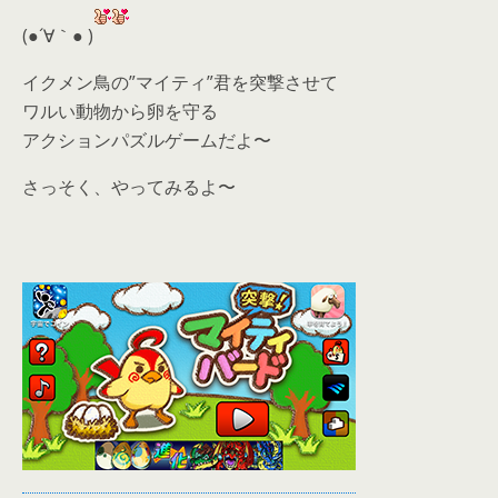
(●´∀｀● )
イクメン鳥の”マイティ”君を突撃させて
ワルい動物から卵を守る
アクションパズルゲームだよ〜
さっそく、やってみるよ〜