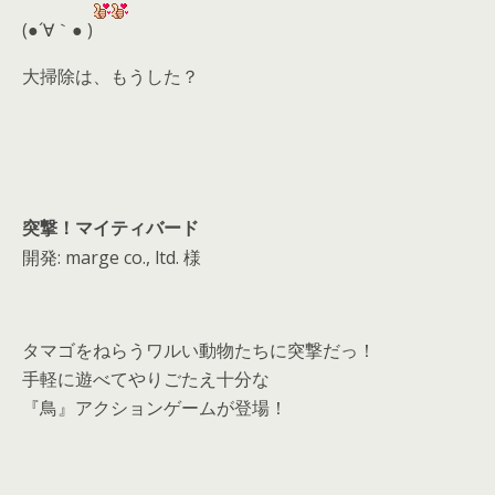
d
(●´∀｀● )
s
大掃除は、もうした？
突撃！マイティバード
開発: marge co., ltd. 様
タマゴをねらうワルい動物たちに突撃だっ！
手軽に遊べてやりごたえ十分な
『鳥』アクションゲームが登場！