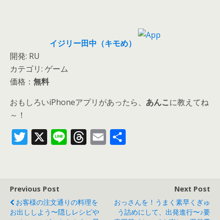
イジリー田中（キモめ）
開発: RU
カテゴリ: ゲーム
価格：
無料
おもしろいiPhoneアプリがあったら、
あんこ
に教えてね
～！
T
X
Li
T
E
共
w
n
h
m
有
itt
e
re
ai
er
a
l
Previous Post
Next Post
d
お客様の注文通りの料理を
おっさんを！うまく素早くぎゅ
s
お出ししよう〜隠しレシピや
う詰めにして、出発進行〜♪要