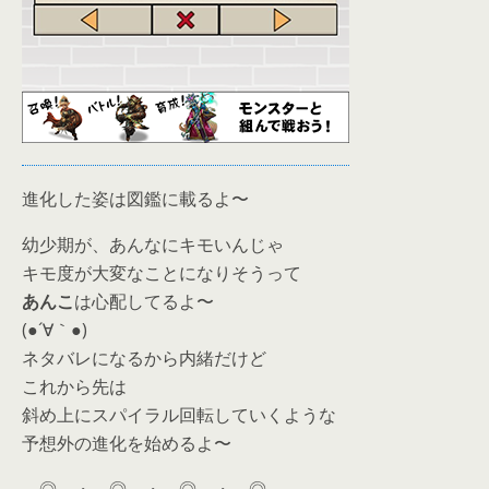
進化した姿は図鑑に載るよ〜
幼少期が、あんなにキモいんじゃ
キモ度が大変なことになりそうって
あんこ
は心配してるよ〜
(●´∀｀●)
ネタバレになるから内緒だけど
これから先は
斜め上にスパイラル回転していくような
予想外の進化を始めるよ〜