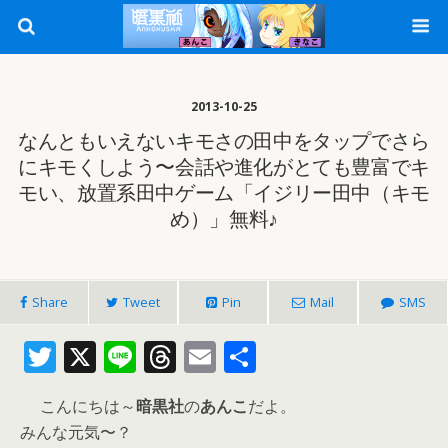
2013-10-25
なんともいえないキモさの田中をタップでさら
にキモくしよう〜会話や進化がとても豊富でキ
モい、放置系田中ゲーム「イジリー田中（キモ
め）」無料♪
Share
Tweet
Pin
Mail
SMS
T
X
Li
T
E
共
w
n
h
m
有
こんにちは～
暗黒社
の
あんこ
だよ。
itt
e
re
ai
みんな元気〜？