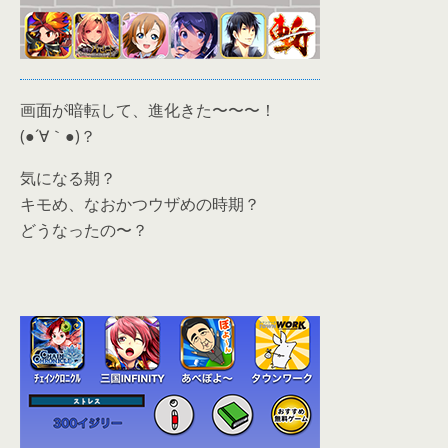
画面が暗転して、進化きた〜〜〜！
(●´∀｀●)？
気になる期？
キモめ、なおかつウザめの時期？
どうなったの〜？