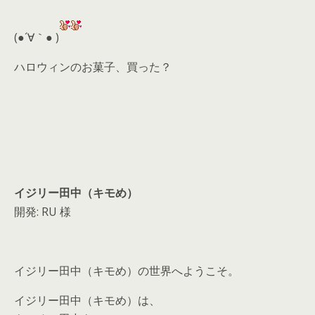
er
a
l
d
(●´∀｀● )
s
ハロウィンのお菓子、買った？
イジリー田中（キモめ）
開発: RU 様
イジリー田中（キモめ）の世界へようこそ。
イジリー田中（キモめ）は、