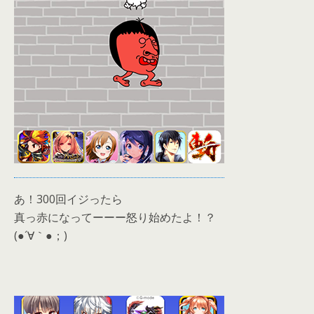
あ！300回イジったら
真っ赤になってーーー怒り始めたよ！？
(●´∀｀●；)