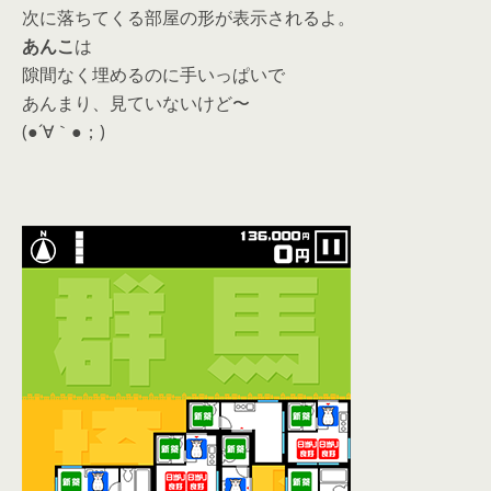
次に落ちてくる部屋の形が表示されるよ。
あんこ
は
隙間なく埋めるのに手いっぱいで
あんまり、見ていないけど〜
(●´∀｀●；)