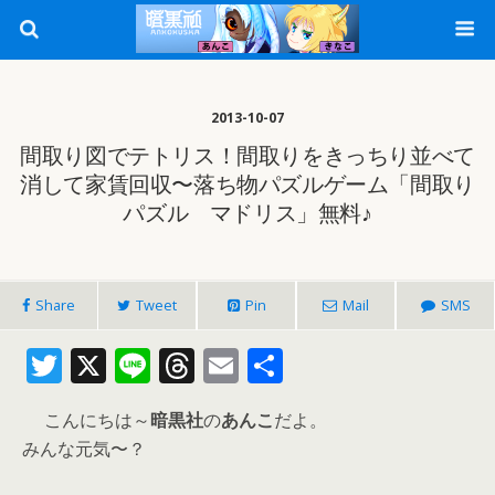
2013-10-07
間取り図でテトリス！間取りをきっちり並べて
消して家賃回収〜落ち物パズルゲーム「間取り
パズル マドリス」無料♪
Share
Tweet
Pin
Mail
SMS
T
X
Li
T
E
共
w
n
h
m
有
こんにちは～
暗黒社
の
あんこ
だよ。
itt
e
re
ai
みんな元気〜？
er
a
l