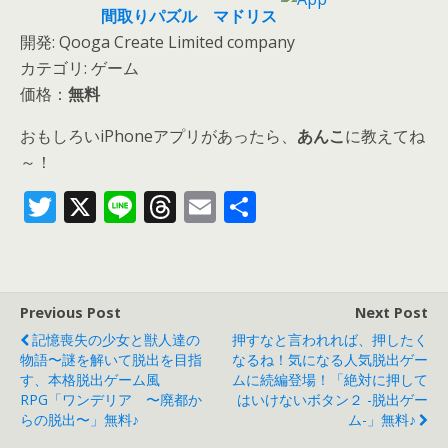
間取りパズル マドリス
開発: Qooga Create Limited company
カテゴリ: ゲーム
価格：
無料
おもしろいiPhoneアプリがあったら、
あんこ
に教えてね
～！
T
X
Li
T
E
共
w
n
h
m
有
itt
e
re
ai
er
a
l
Previous Post
Next Post
d
記憶喪失の少女と獣人達の
押すなと言われれば、押したく
s
物語〜謎を解いて脱出を目指
なるね！気になる人気脱出ゲー
す、本格脱出ゲーム風
ムに続編登場！「絶対に押して
RPG「ワンデリア 〜廃都か
はいけないボタン２ -脱出ゲー
らの脱出〜」無料♪
ム-」無料♪