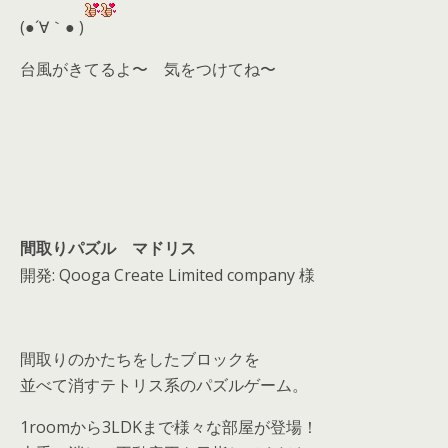
d
(●´∀｀● )
s
台風がきてるよ〜 気をつけてね〜
間取りパズル マドリス
開発: Qooga Create Limited company 様
間取りのかたちをしたブロックを
並べて消すテトリス系のパズルゲーム。
1roomから3LDKまで様々な部屋が登場！