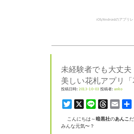
iOS/Android
コンテンツへスキップ
メニュー
未経験者でも大丈夫
美しい花札アプリ「花
投稿日時:
2013-10-03
投稿者:
anko
Twitter
X
Line
Threa
Ema
こんにちは～
暗黒社
の
あんこ
だ
みんな元気〜？