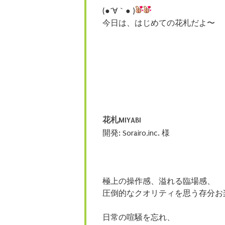
(●´∀｀● )
今日は、はじめての花札だよ〜
花札MIYABI
開発: Sorairo,inc. 様
極上の操作感、溢れる臨場感、
圧倒的なクオリティを思う存分お
日常の喧騒を忘れ、