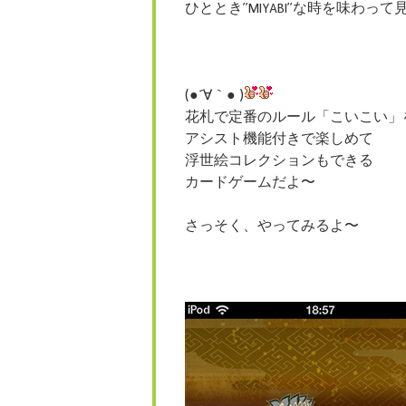
ひととき”MIYABI”な時を味わっ
(●´∀｀● )
花札で定番のルール「こいこい」
アシスト機能付きで楽しめて
浮世絵コレクションもできる
カードゲームだよ〜
さっそく、やってみるよ〜