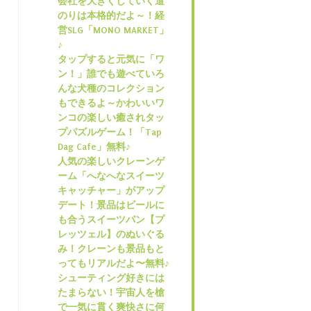
会社を大きくしていく道
のりは本格的だよ～！経
営SLG「MONO MARKET」
♪
タップすると元気に「ワ
ン！」誰でも遊べていろ
んな犬種のコレクション
もできるよ～かわいいワ
ンコの楽しい癒されタッ
プパズルゲーム！「Tap
Dag Cafe」無料♪
人気の楽しいクレーンゲ
ーム「へなへなスイーツ
キャッチャー」がアップ
デート！景品はビールに
も合うスイーツパン【プ
レッツェル】のぬいぐる
み！クレーンも景品もと
ってもリアルだよ〜無料♪
シューティング好きには
たまらない！宇宙人を槍
で一気に貫く爽快さに何