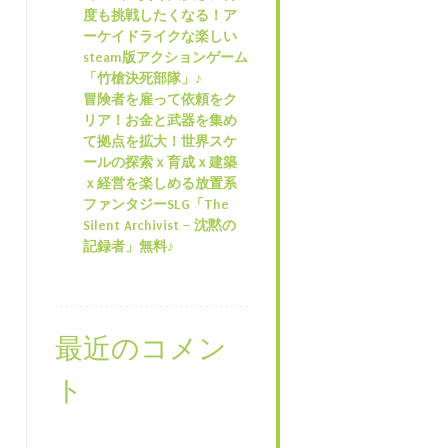
度も挑戦したくなる！ア
ーケイドライクな楽しい
steam版アクションゲーム
「竹槍決死部隊」♪
冒険者を雇って依頼をク
リア！お金と武器を集め
て拠点を拡大！世界スケ
ールの探索ｘ育成ｘ建築
ｘ経営を楽しめる放置系
ファンタジーSLG「The
Silent Archivist – 沈黙の
記録者」無料♪
最近のコメン
ト