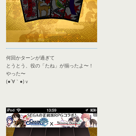
何回かターンが過ぎて
とうとう、役の「たね」が揃ったよ〜！
やった〜
(●´∀｀●)ｖ