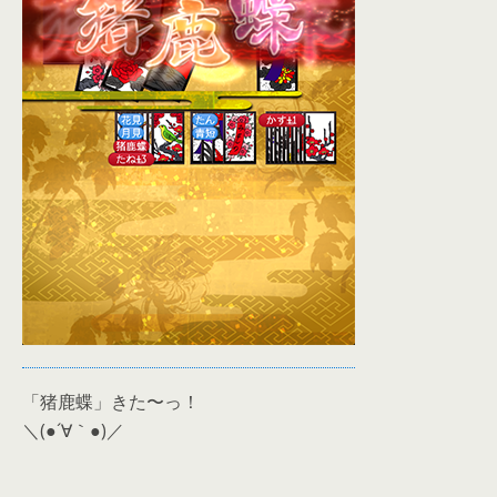
「猪鹿蝶」きた〜っ！
＼(●´∀｀●)／