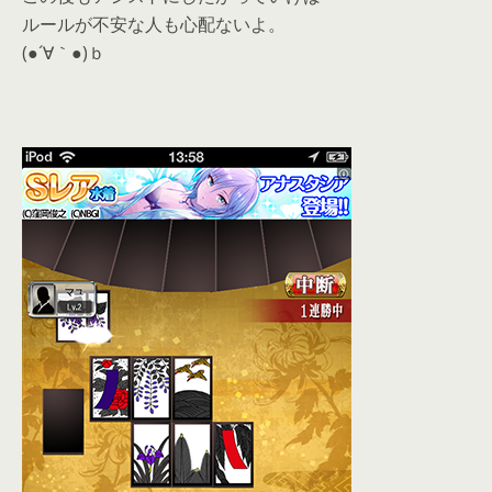
ルールが不安な人も心配ないよ。
(●´∀｀●)ｂ