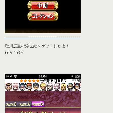
歌川広重の浮世絵をゲットしたよ！
(●´∀｀●)ｖ