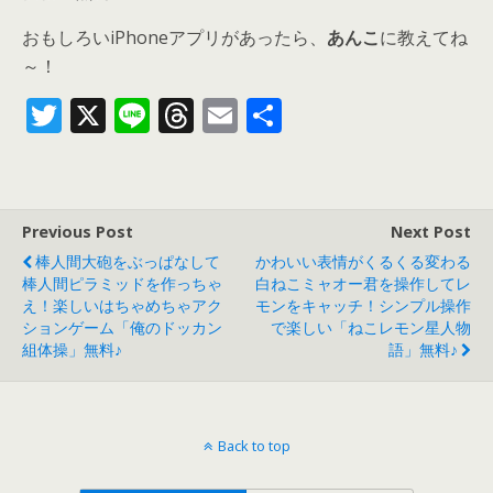
おもしろいiPhoneアプリがあったら、
あんこ
に教えてね
～！
T
X
Li
T
E
共
w
n
h
m
有
itt
e
re
ai
er
a
l
Previous Post
Next Post
d
棒人間大砲をぶっぱなして
かわいい表情がくるくる変わる
s
棒人間ピラミッドを作っちゃ
白ねこミャオー君を操作してレ
え！楽しいはちゃめちゃアク
モンをキャッチ！シンプル操作
ションゲーム「俺のドッカン
で楽しい「ねこレモン星人物
組体操」無料♪
語」無料♪
Back to top