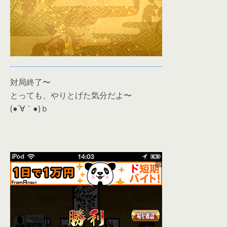
対局終了〜
とっても、やりとげた気分だよ〜
(●´∀｀●)ｂ