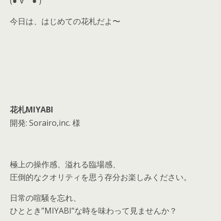
(●´∀｀● )
s
今日は、はじめての花札だよ〜
花札MIYABI
開発: Sorairo,inc. 様
極上の操作感、溢れる臨場感、
圧倒的なクオリティを思う存分お楽しみください。
日常の喧騒を忘れ、
ひととき”MIYABI”な時を味わって見ませんか？