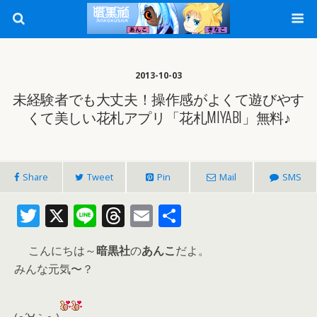
2013-10-03
未経験者でも大丈夫！操作感がよくて遊びやす
くて美しい花札アプリ「花札MIYABI」無料♪
Share
Tweet
Pin
Mail
SMS
T
X
Li
T
E
共
w
n
h
m
有
こんにちは～
暗黒社
の
あんこ
だよ。
itt
e
re
ai
みんな元気〜？
er
a
l
d