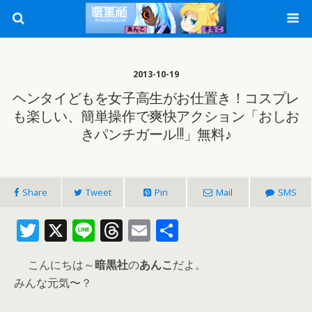
2013-10-19
ヘンタイどもを女子高生がお仕置き！コスプレ
も楽しい、簡単操作で爽快アクション「おしお
きパンチガール!!!」無料♪
Share
Tweet
Pin
Mail
SMS
T
X
Li
T
E
共
w
n
h
m
有
こんにちは～
暗黒社
の
あんこ
だよ。
itt
e
re
ai
みんな元気〜？
er
a
l