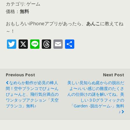
カテゴリ: ゲーム
価格：
無料
おもしろいiPhoneアプリがあったら、
あんこ
に教えてね
～！
T
X
Li
T
E
共
w
n
h
m
有
itt
e
re
ai
er
a
l
Previous Post
Next Post
d
なめらか動作が必見の棒人
美しい見知らぬ庭からの脱出だ
s
間！空中ブランコでぴょ〜ん
よ〜♪いい感じの難度のたくさ
ぴょ〜んと、飛行気分満点の
んの仕掛けの謎を解いてね。美
ワンタップアクション「天空
しい３Dグラフィックの
ブランコ」無料♪
「garden -脱出ゲーム-」無料
♪