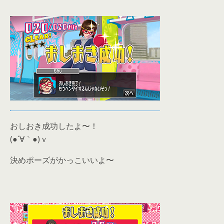
おしおき成功したよ〜！
(●´∀｀●)ｖ
決めポーズがかっこいいよ〜