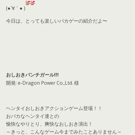
d
(●´∀｀● )
s
今日は、とっても楽しいバカゲーの紹介だよ〜
おしおきパンチガール!!!
開発: e-Dragon Power Co.,Ltd. 様
ヘンタイおしおきアクションゲーム登場！！
おバカなヘンタイ達との
愉快なやりとり、爽快なおしおき演出！
～きっと、こんなゲーム今までみたことありません～