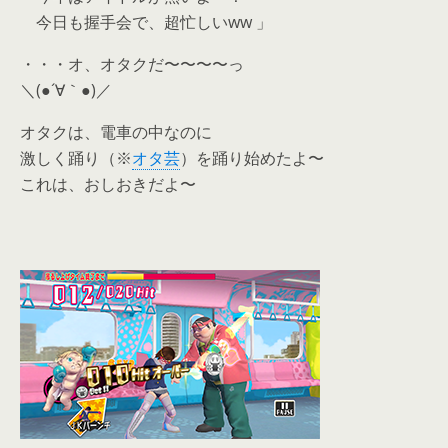
今日も握手会で、超忙しいww 」
・・・オ、オタクだ〜〜〜〜っ
＼(●´∀｀●)／
オタクは、電車の中なのに
激しく踊り（※
オタ芸
）を踊り始めたよ〜
これは、おしおきだよ〜