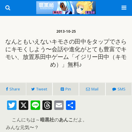
2013-10-25
なんともいえないキモさの田中をタップでさら
にキモくしよう〜会話や進化がとても豊富でキ
モい、放置系田中ゲーム「イジリー田中（キモ
め）」無料♪
Share
Tweet
Pin
Mail
SMS
T
X
Li
T
E
共
w
n
h
m
有
こんにちは～
暗黒社
の
あんこ
だよ。
itt
e
re
ai
みんな元気〜？