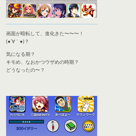
画面が暗転して、進化きた〜〜〜！
(●´∀｀●)？
気になる期？
キモめ、なおかつウザめの時期？
どうなったの〜？