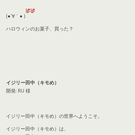
er
a
l
d
(●´∀｀● )
s
ハロウィンのお菓子、買った？
イジリー田中（キモめ）
開発: RU 様
イジリー田中（キモめ）の世界へようこそ。
イジリー田中（キモめ）は、