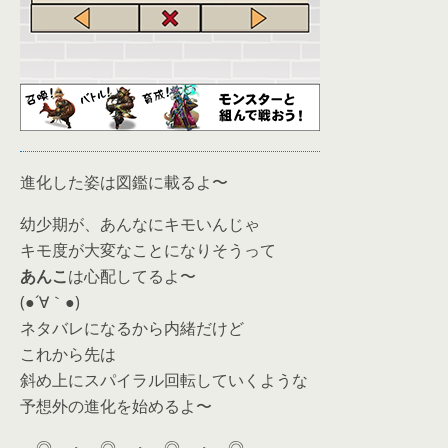
進化した姿は図鑑に載るよ〜
幼少期が、あんなにキモいんじゃ
キモ度が大変なことになりそうって
あんこ
は心配してるよ〜
(●´∀｀●)
ネタバレになるから内緒だけど
これから先は
斜め上にスパイラル回転していくような
予想外の進化を始めるよ〜