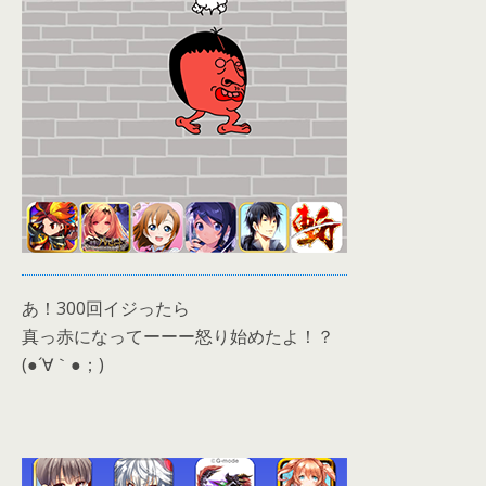
あ！300回イジったら
真っ赤になってーーー怒り始めたよ！？
(●´∀｀●；)