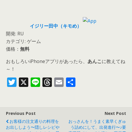
イジリー田中（キモめ）
開発: RU
カテゴリ: ゲーム
価格：
無料
おもしろいiPhoneアプリがあったら、
あんこ
に教えてね
～！
T
X
Li
T
E
共
w
n
h
m
有
itt
e
re
ai
er
a
l
Previous Post
Next Post
d
お客様の注文通りの料理を
おっさんを！うまく素早くぎゅ
s
お出ししよう〜隠しレシピや
う詰めにして、出発進行〜♪要