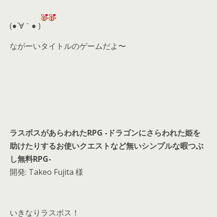
er
a
l
d
(●´∀｀● )
s
ながーいタイトルのゲームだよ〜
ラスボスがあらわれたRPG -ドラゴンにさらわれた姫を
助けたりするお使いクエストなど無いシンプルな暇つぶ
し無料RPG-
開発: Takeo Fujita 様
いきなりラスボス！