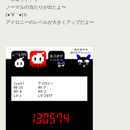
ノーマルの当たりが出たよ〜
(●´∀｀●)ｂ
アイロニーのレベルが大きくアップだよ〜