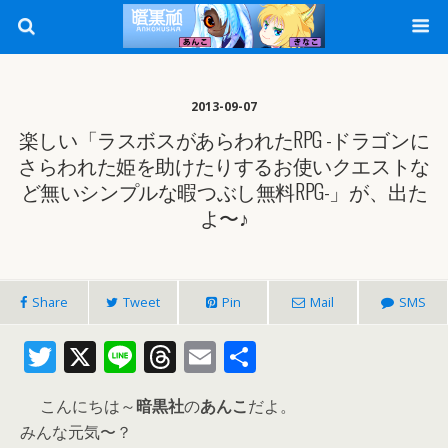
2013-09-07
楽しい「ラスボスがあらわれたRPG -ドラゴンに
さらわれた姫を助けたりするお使いクエストな
ど無いシンプルな暇つぶし無料RPG-」が、出た
よ〜♪
Share
Tweet
Pin
Mail
SMS
T
X
Li
T
E
共
w
n
h
m
有
こんにちは～
暗黒社
の
あんこ
だよ。
itt
e
re
ai
みんな元気〜？