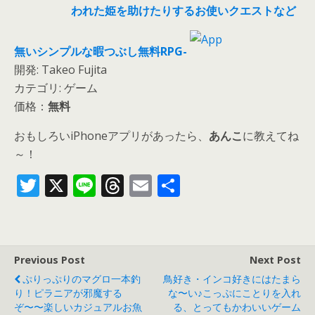
われた姫を助けたりするお使いクエストなど
無いシンプルな暇つぶし無料RPG-
開発: Takeo Fujita
カテゴリ: ゲーム
価格：
無料
おもしろいiPhoneアプリがあったら、
あんこ
に教えてね
～！
T
X
Li
T
E
共
w
n
h
m
有
itt
e
re
ai
er
a
l
Previous Post
Next Post
d
ぷりっぷりのマグロ一本釣
鳥好き・インコ好きにはたまら
s
り！ピラニアが邪魔する
な〜い♪こっぷにことりを入れ
ぞ〜〜楽しいカジュアルお魚
る、とってもかわいいゲーム