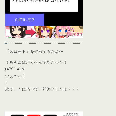
「スロット」をやってみたよ〜
！
あんこ
はかくへんであたった！
(●´∀｀●)ｂ
いぇ〜い！
↑
次で、４に当って、即終了したよ・・・