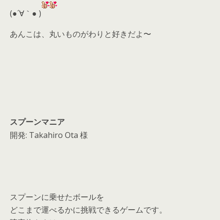
d
(●´∀｀● )
s
あんこは、丸いものがわりと好きだよ〜
スプーンマニア
開発: Takahiro Ota 様
スプーンに乗せたボールを
どこまで運べるかに挑戦できるゲームです。