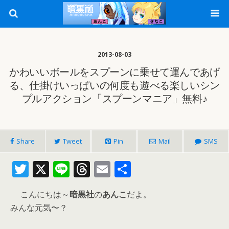
2013-08-03
かわいいボールをスプーンに乗せて運んであげ
る、仕掛けいっぱいの何度も遊べる楽しいシン
プルアクション「スプーンマニア」無料♪
Share
Tweet
Pin
Mail
SMS
T
X
Li
T
E
共
w
n
h
m
有
こんにちは～
暗黒社
の
あんこ
だよ。
itt
e
re
ai
みんな元気〜？
er
a
l