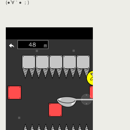
(●´∀｀● ；)