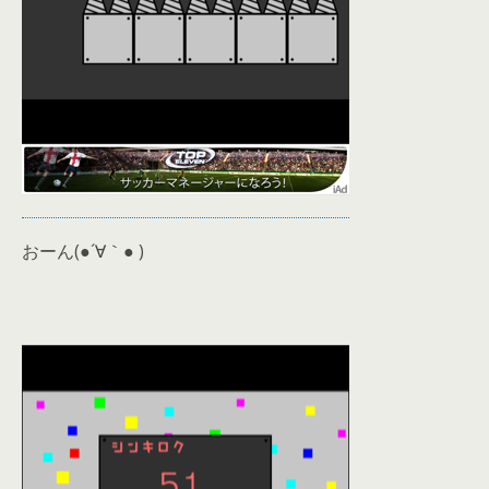
おーん(●´∀｀● )