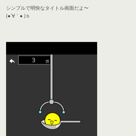
シンプルで明快なタイトル画面だよ〜
(●´∀｀● )ｂ