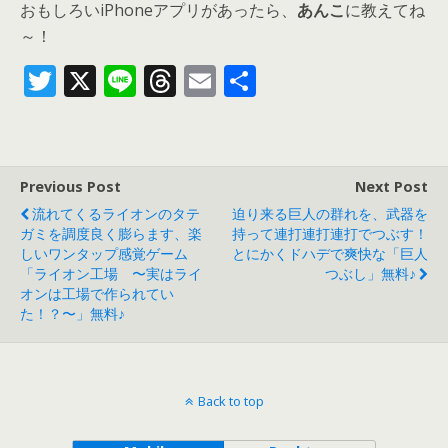
おもしろいiPhoneアプリがあったら、
あんこ
に教えてね
～！
T
X
Li
T
E
共
w
n
h
m
有
itt
e
re
ai
er
a
l
Previous Post
Next Post
d
流れてくるライオンのタテ
迫り来る巨人の群れを、武器を
s
ガミを調度良く膨らます、楽
持って連打連打連打でつぶす！
しいワンタップ感覚ゲーム
とにかくドハデで爽快な「巨人
「ライオン工場 〜実はライ
つぶし」無料♪
オンは工場で作られてい
た！？〜」無料♪
Back to top