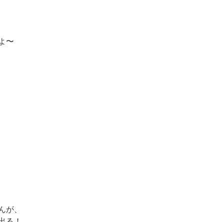
よ〜
んが、
出る！