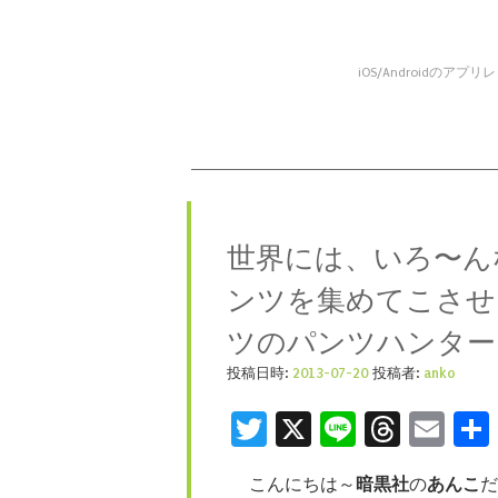
iOS/Android
コンテンツへスキップ
メニュー
世界には、いろ〜ん
ンツを集めてこさせ
ツのパンツハンター
投稿日時:
2013-07-20
投稿者:
anko
Twitter
X
Line
Threa
Ema
こんにちは～
暗黒社
の
あんこ
だ