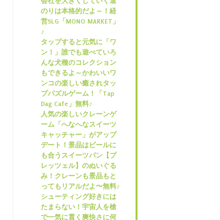
会社を大きくしていく道
のりは本格的だよ～！経
営SLG「MONO MARKET」
♪
タップすると元気に「ワ
ン！」誰でも遊べていろ
んな犬種のコレクション
もできるよ～かわいいワ
ンコの楽しい癒されタッ
プパズルゲーム！「Tap
Dag Cafe」無料♪
人気の楽しいクレーンゲ
ーム「へなへなスイーツ
キャッチャー」がアップ
デート！景品はビールに
も合うスイーツパン【プ
レッツェル】のぬいぐる
み！クレーンも景品もと
ってもリアルだよ〜無料♪
シューティング好きには
たまらない！宇宙人を槍
で一気に貫く爽快さに何