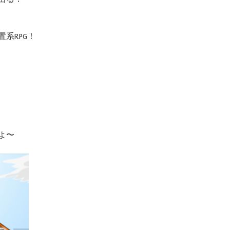
系RPG！
よ〜