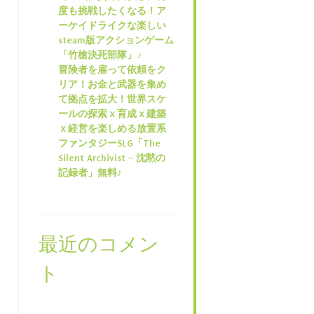
度も挑戦したくなる！ア
ーケイドライクな楽しい
steam版アクションゲーム
「竹槍決死部隊」♪
冒険者を雇って依頼をク
リア！お金と武器を集め
て拠点を拡大！世界スケ
ールの探索ｘ育成ｘ建築
ｘ経営を楽しめる放置系
ファンタジーSLG「The
Silent Archivist – 沈黙の
記録者」無料♪
最近のコメン
ト