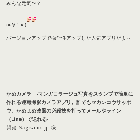
みんな元気〜？
er
a
l
d
(●´∀｀● )
s
バージョンアップで操作性アップした人気アプリだよ～
かめカメラ -マンガコラージュ写真をスタンプで簡単に
作れる連写撮影カメラアプリ。誰でもマカンコウサッポ
ウ、かめはめ波風の必殺技を打ってメールやライン
（Line）で送れる-
開発: Nagisa-inc.jp. 様