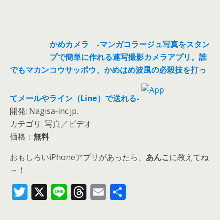
かめカメラ -マンガコラージュ写真をスタン
プで簡単に作れる連写撮影カメラアプリ。誰
でもマカンコウサッポウ、かめはめ波風の必殺技を打っ
てメールやライン（Line）で送れる-
開発: Nagisa-inc.jp.
カテゴリ: 写真／ビデオ
価格：
無料
おもしろいiPhoneアプリがあったら、
あんこ
に教えてね
～！
T
X
Li
T
E
共
w
n
h
m
有