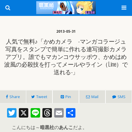
2013-05-31
人気で無料♪「かめカメラ -マンガコラージュ
写真をスタンプで簡単に作れる連写撮影カメラ
アプリ。誰でもマカンコウサッポウ、かめはめ
波風の必殺技を打ってメールやライン（Line）で
送れる-」
Share
Tweet
Pin
Mail
SMS
T
X
Li
T
E
共
w
n
h
m
有
こんにちは～
暗黒社
の
あんこ
だよ。
itt
e
re
ai