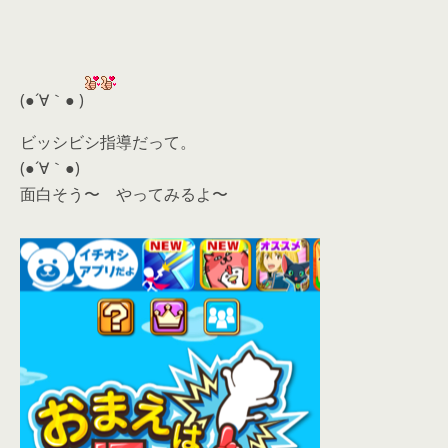
(●´∀｀● )
ビッシビシ指導だって。
(●´∀｀●)
面白そう〜 やってみるよ〜