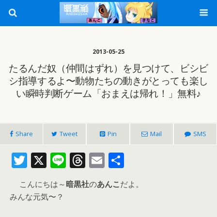
2013-05-25
たるんだ奴（仲間はずれ）を見つけて、ビシビ
シ指導するよ〜動物たちの動きがとっても楽し
い瞬時判断ゲーム「おまえは帰れ！」無料♪
Share
Tweet
Pin
Mail
SMS
T
X
Li
T
E
共
w
n
h
m
有
こんにちは～
暗黒社
の
あんこ
だよ。
itt
e
re
ai
みんな元気〜？
er
a
l