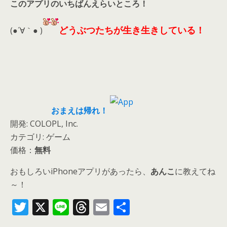
このアプリのいちばんえらいところ！
どうぶつたちが生き生きしている！
(●´∀｀● )
おまえは帰れ！
開発: COLOPL, Inc.
カテゴリ: ゲーム
価格：
無料
おもしろいiPhoneアプリがあったら、
あんこ
に教えてね
～！
T
X
Li
T
E
共
w
n
h
m
有