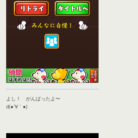
よし！ がんばったよ〜
d(●´∀｀●)