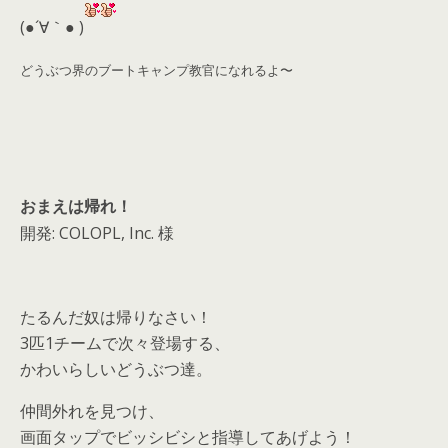
d
(●´∀｀● )
s
どうぶつ界のブートキャンプ教官になれるよ〜
おまえは帰れ！
開発: COLOPL, Inc. 様
たるんだ奴は帰りなさい！
3匹1チームで次々登場する、
かわいらしいどうぶつ達。
仲間外れを見つけ、
画面タップでビッシビシと指導してあげよう！