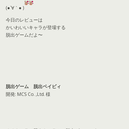
d
(●´∀｀● )
s
今日のレビューは
かいわいいキャラが登場する
脱出ゲームだよ〜
脱出ゲーム 脱出ベイビィ
開発: MCS Co. ,Ltd. 様