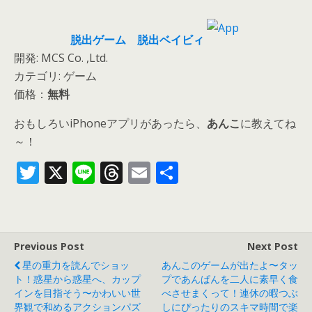
脱出ゲーム 脱出ベイビィ
開発: MCS Co. ,Ltd.
カテゴリ: ゲーム
価格：
無料
おもしろいiPhoneアプリがあったら、
あんこ
に教えてね
～！
T
X
Li
T
E
共
w
n
h
m
有
itt
e
re
ai
er
a
l
Previous Post
Next Post
d
星の重力を読んでショッ
あんこのゲームが出たよ〜タッ
s
ト！惑星から惑星へ、カップ
プであんぱんを二人に素早く食
インを目指そう〜かわいい世
べさせまくって！連休の暇つぶ
界観で和めるアクションパズ
しにぴったりのスキマ時間で楽