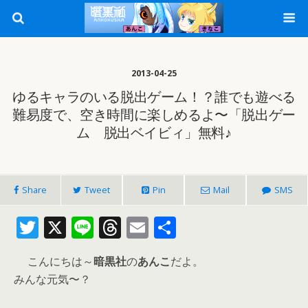
2013-04-25
ゆるキャラのいる脱出ゲーム！？誰でも遊べる
難易度で、空き時間に楽しめるよ〜「脱出ゲー
ム 脱出ベイビィ」無料♪
Share
Tweet
Pin
Mail
SMS
T
X
Li
T
E
共
w
n
h
m
有
こんにちは～
暗黒社
の
あんこ
だよ。
itt
e
re
ai
みんな元気〜？
er
a
l