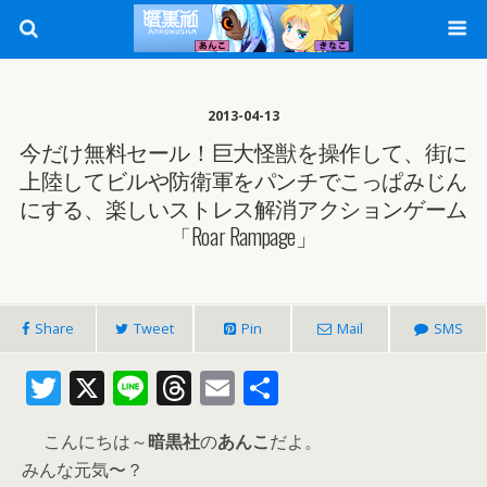
2013-04-13
今だけ無料セール！巨大怪獣を操作して、街に
上陸してビルや防衛軍をパンチでこっぱみじん
にする、楽しいストレス解消アクションゲーム
「Roar Rampage」
Share
Tweet
Pin
Mail
SMS
T
X
Li
T
E
共
w
n
h
m
有
こんにちは～
暗黒社
の
あんこ
だよ。
itt
e
re
ai
みんな元気〜？