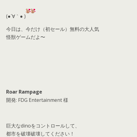
er
a
l
d
(●´∀｀● )
s
今日は、今だけ（初セール）無料の大人気
怪獣ゲームだよ〜
Roar Rampage
開発: FDG Entertainment 様
巨大なdinoをコントロールして、
都市を破壊破壊してください！