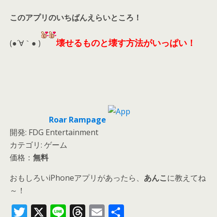
このアプリのいちばんえらいところ！
壊せるものと壊す方法がいっぱい！
(●´∀｀● )
Roar Rampage
開発: FDG Entertainment
カテゴリ: ゲーム
価格：
無料
おもしろいiPhoneアプリがあったら、
あんこ
に教えてね
～！
T
X
Li
T
E
共