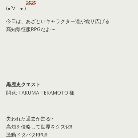
d
(●´∀｀● )
s
今日は、あざといキャラクター達が繰り広げる
高知県征服RPGだよ〜
黒歴史クエスト
開発: TAKUMA TERAMOTO 様
失われた過去が甦る!?
高知を侵略して世界をクズ化!!
激動ドタバタRPG!!