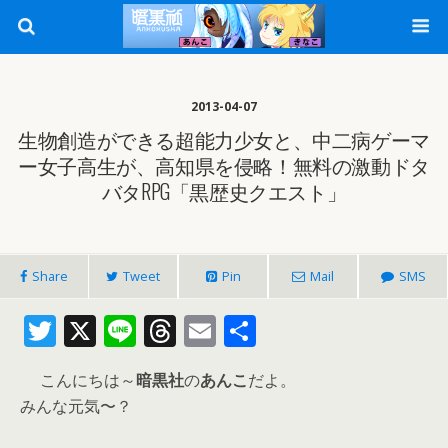
2013-04-07
生物創造ができる超能力少女と、中二病ゲーマ
ー女子高生が、高知県を侵略！無料の激動ドタ
バタRPG「黒歴史クエスト」
Share
Tweet
Pin
Mail
SMS
T
X
Li
T
E
共
w
n
h
m
有
こんにちは～
暗黒社
の
あんこ
だよ。
itt
e
re
ai
みんな元気〜？
er
a
l