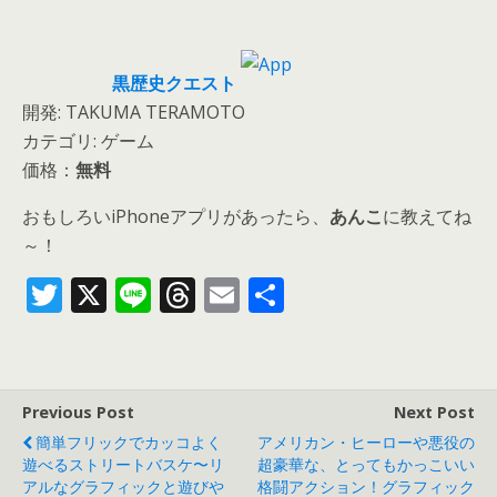
黒歴史クエスト
開発: TAKUMA TERAMOTO
カテゴリ: ゲーム
価格：
無料
おもしろいiPhoneアプリがあったら、
あんこ
に教えてね
～！
T
X
Li
T
E
共
w
n
h
m
有
itt
e
re
ai
er
a
l
Previous Post
Next Post
d
簡単フリックでカッコよく
アメリカン・ヒーローや悪役の
s
遊べるストリートバスケ〜リ
超豪華な、とってもかっこいい
アルなグラフィックと遊びや
格闘アクション！グラフィック