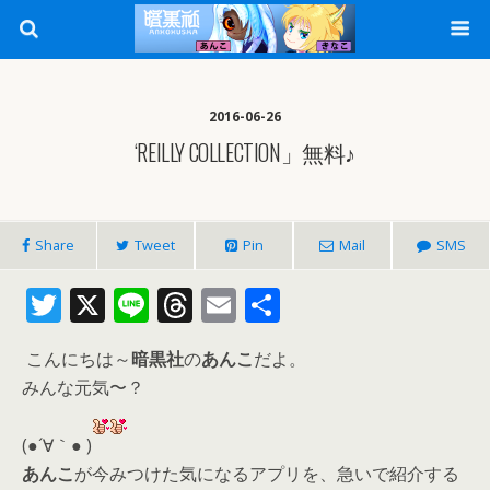
2016-06-26
‘REILLY COLLECTION」無料♪
Share
Tweet
Pin
Mail
SMS
T
X
Li
T
E
共
w
n
h
m
有
こんにちは～
暗黒社
の
あんこ
だよ。
itt
e
re
ai
みんな元気〜？
er
a
l
d
(●´∀｀● )
s
あんこ
が今みつけた気になるアプリを、急いで紹介する