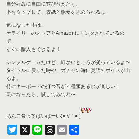
自分好みに自由に並び替えたり、
本をタップして、表紙と概要を眺められるよ。
気になった本は、
オライリーのストアとAmazonにリンクされているの
で、
すぐに購入もできるよ！
シンプルゲームだけど、細かいところが凝っているよ〜
タイトルに戻った時や、ガチャの時に英語のボイスが出
るよ。
特にキーボードの打つ音が４種類あるのが楽しい！
気になったら、
試してみてね〜
あんこ食ってばいばーい(●´∀｀● )
T
X
Li
T
E
共