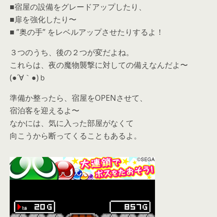
■宿屋の設備をグレードアップしたり、
■扉を強化したり〜
■ ”奥の手” をレベルアップさせたりするよ！
３つのうち、後の２つが変だよね。
これらは、夜の魔物襲撃に対しての備えなんだよ〜
(●´∀｀●)ｂ
準備か整ったら、宿屋をOPENさせて、
宿泊客を迎えるよ〜
なかには、気に入った部屋がなくて
向こうから断ってくることもあるよ。