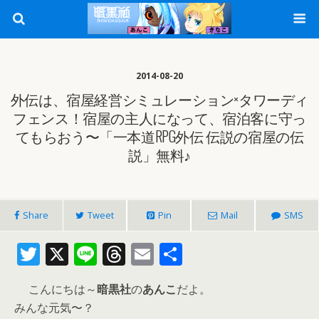
2014-08-20
外伝は、宿屋経営シミュレーション×タワーディ
フェンス！宿屋の主人になって、宿泊客に守っ
てもらおう〜「一本道RPG外伝 伝説の宿屋の伝
説」無料♪
Share
Tweet
Pin
Mail
SMS
T
X
Li
T
E
共
w
n
h
m
有
こんにちは～
暗黒社
の
あんこ
だよ。
itt
e
re
ai
みんな元気〜？