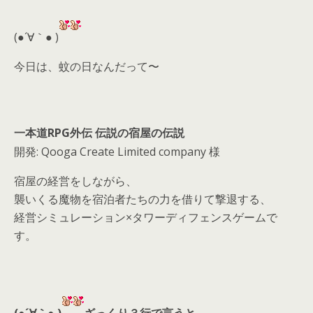
er
a
l
d
(●´∀｀● )
s
今日は、蚊の日なんだって〜
一本道RPG外伝 伝説の宿屋の伝説
開発: Qooga Create Limited company 様
宿屋の経営をしながら、
襲いくる魔物を宿泊者たちの力を借りて撃退する、
経営シミュレーション×タワーディフェンスゲームで
す。