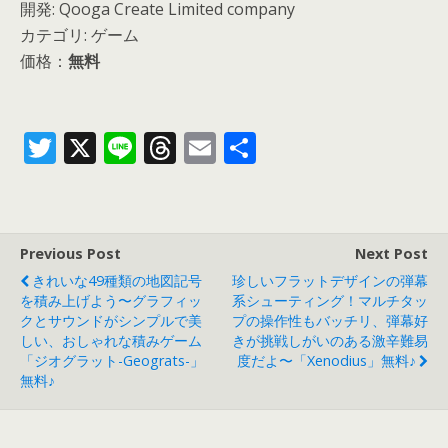
開発: Qooga Create Limited company
カテゴリ: ゲーム
価格：
無料
T
X
Li
T
E
共
w
n
h
m
有
itt
e
re
ai
er
a
l
Previous Post
Next Post
d
きれいな49種類の地図記号
珍しいフラットデザインの弾幕
s
を積み上げよう〜グラフィッ
系シューティング！マルチタッ
クとサウンドがシンプルで美
プの操作性もバッチリ、弾幕好
しい、おしゃれな積みゲーム
きが挑戦しがいのある激辛難易
「ジオグラット-Geograts-」
度だよ〜「Xenodius」無料♪
無料♪