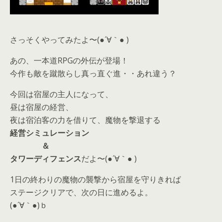
さっそくやってみたよ〜(●´∀｀● )
あの、一本道RPGの外伝が登場！
今作も敵を蹴散らし真っ直ぐ進・・あれ違う？
今回は宿屋の主人になって、
昼は宿屋の経営、
夜は宿泊客の力を借りて、魔物を撃退する
経営シミュレーション
＆
タワーディフェンス
だよ〜(●´∀｀● )
1日の終わりの魔物の襲撃から宿屋を守りきれば
ステージクリアで、次の日に進めるよ。
(●´∀｀●)ｂ