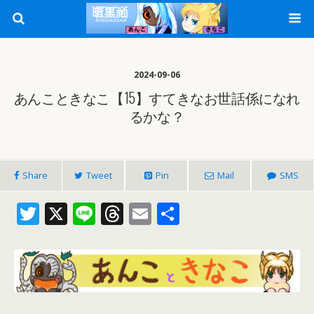
2024-09-06
あんこときなこ【15】すてきなお世話係になれ
るかな？
Share
Tweet
Pin
Mail
SMS
T
X
Li
T
E
共
w
n
h
m
有
itt
e
re
ai
er
a
l
d