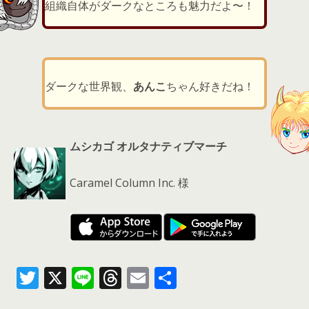
組織自体がダークなところも魅力だよ〜！
ダークな世界観、
あんこ
ちゃん好きだね！
ムシカゴ オルタナティブマーチ
Caramel Column Inc. 様
T
X
Li
T
E
共
w
n
h
m
有