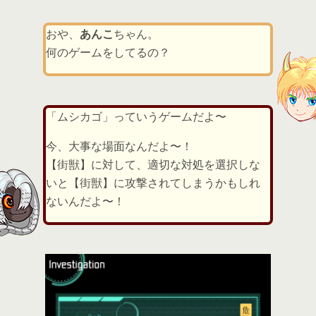
s
おや、
あんこ
ちゃん。
何のゲームをしてるの？
「ムシカゴ」っていうゲームだよ〜
今、大事な場面なんだよ〜！
【街獣】に対して、適切な対処を選択しな
いと【街獣】に攻撃されてしまうかもしれ
ないんだよ〜！