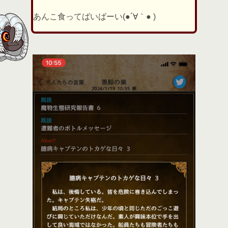
あんこ食ってばいばーい(●´∀｀● )