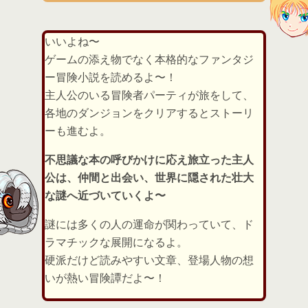
いいよね〜
ゲームの添え物でなく本格的なファンタジ
ー冒険小説を読めるよ〜！
主人公のいる冒険者パーティが旅をして、
各地のダンジョンをクリアするとストーリ
ーも進むよ。
不思議な本の呼びかけに応え旅立った主人
公は、仲間と出会い、世界に隠された壮大
な謎へ近づいていくよ〜
謎には多くの人の運命が関わっていて、ド
ラマチックな展開になるよ。
硬派だけど読みやすい文章、登場人物の想
いが熱い冒険譚だよ〜！