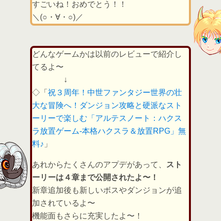
すごいね！おめでとう！！
＼(○・∀・○)／
どんなゲームかは以前のレビューで紹介し
てるよ〜
↓
◇「
祝３周年！中世ファンタジー世界の壮
大な冒険へ！ダンジョン攻略と硬派なスト
ーリーで楽しむ「アルテスノート：ハクス
ラ放置ゲーム-本格ハクスラ＆放置RPG」無
料♪
」
あれからたくさんのアプデがあって、
スト
ーリーは４章まで公開されたよ〜！
新章追加後も新しいボスやダンジョンが追
加されているよ〜
機能面もさらに充実したよ〜！