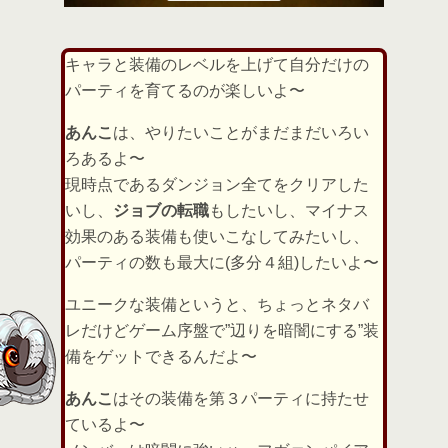
キャラと装備のレベルを上げて自分だけの
パーティを育てるのが楽しいよ〜
あんこ
は、やりたいことがまだまだいろい
ろあるよ〜
現時点であるダンジョン全てをクリアした
いし、
ジョブの転職
もしたいし、マイナス
効果のある装備も使いこなしてみたいし、
パーティの数も最大に(多分４組)したいよ〜
ユニークな装備というと、ちょっとネタバ
レだけどゲーム序盤で”辺りを暗闇にする”装
備をゲットできるんだよ〜
あんこ
はその装備を第３パーティに持たせ
ているよ〜