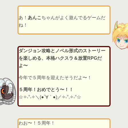
あ！
あんこ
ちゃんがよく遊んでるゲームだ
ね！
ダンジョン攻略とノベル形式のストーリー
を楽しめる、本格ハクスラ＆放置RPGだ
よ〜
今年で５周年を迎えたそうだよ〜！
５周年！おめでとう〜！！
☆✧˖°˖✧＼(●´∀｀●)／✧˖°.✧˖°☆
わお〜！５周年！