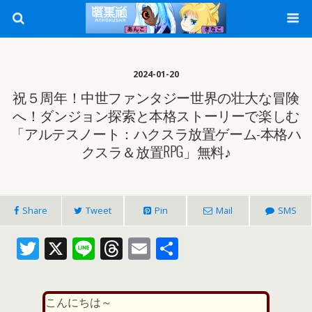
2024-01-20
祝５周年！中世ファンタジー世界の壮大な冒険
へ！ダンジョン探索と本格ストーリーで楽しむ
「アルテスノート：ハクスラ放置ゲーム-本格ハ
クスラ＆放置RPG」無料♪
Share
Tweet
Pin
Mail
SMS
T
X
Li
T
E
共
w
n
h
m
有
itt
e
re
ai
こんにちは～