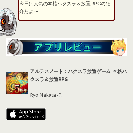
er
a
l
今日は人気の本格ハクスラ＆放置RPGの紹
d
介だよ〜
s
アルテスノート：ハクスラ放置ゲーム-本格ハ
クスラ＆放置RPG
Ryo Nakata 様