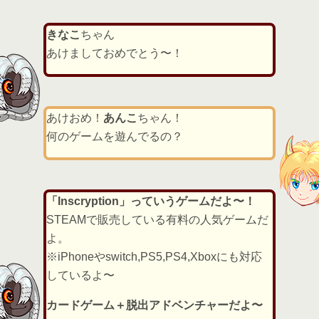
s
きなこ
ちゃん
あけましておめでとう〜！
あけおめ！
あんこ
ちゃん！
何のゲームを遊んでるの？
「Inscryption」っていうゲームだよ〜！
STEAMで販売している有料の人気ゲームだ
よ。
※iPhoneやswitch,PS5,PS4,Xboxにも対応
しているよ〜
カードゲーム＋脱出アドベンチャーだよ〜