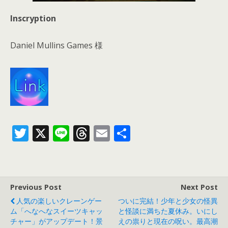
Inscryption
Daniel Mullins Games 様
T
X
Li
T
E
共
w
n
h
m
有
itt
e
re
ai
er
a
l
Previous Post
Next Post
d
人気の楽しいクレーンゲー
ついに完結！少年と少女の怪異
s
ム「へなへなスイーツキャッ
と怪談に満ちた夏休み。いにし
チャー」がアップデート！景
えの祟りと現在の呪い。最高潮