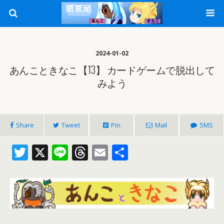
2024-01-02
あんこときなこ【13】 カードゲームで脱出して
みよう
Share
Tweet
Pin
Mail
SMS
T
X
Li
T
E
共
w
n
h
m
有
itt
e
re
ai
er
a
l
d