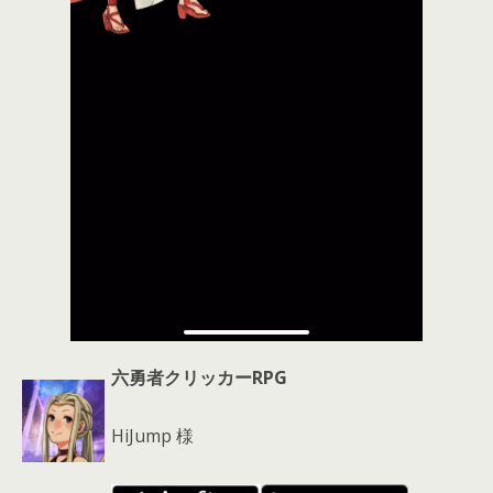
六勇者クリッカーRPG
HiJump 様