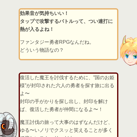
効果音が気持ちいい！
タップで攻撃するバトルって、つい連打に
熱が入るよね！
ファンタジー勇者RPGなんだね。
どういう物語なの？
復活した魔王を討伐するために、”国のお姫
様”が封印された六人の勇者を探す旅に出る
よ〜
封印の手がかりを探し出し、封印を解け
ば、復活した勇者が仲間になるよ〜！
魔王討伐の旅って大事のはずなんだけど、
ゆる〜いノリでクスッと笑えることが多く