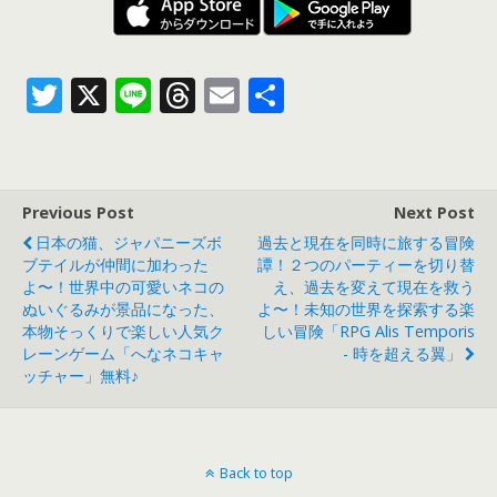
T
X
Li
T
E
共
w
n
h
m
有
itt
e
re
ai
er
a
l
Previous Post
Next Post
d
日本の猫、ジャパニーズボ
過去と現在を同時に旅する冒険
s
ブテイルが仲間に加わった
譚！２つのパーティーを切り替
よ〜！世界中の可愛いネコの
え、過去を変えて現在を救う
ぬいぐるみが景品になった、
よ〜！未知の世界を探索する楽
本物そっくりで楽しい人気ク
しい冒険「RPG Alis Temporis
レーンゲーム「へなネコキャ
- 時を超える翼」
ッチャー」無料♪
Back to top