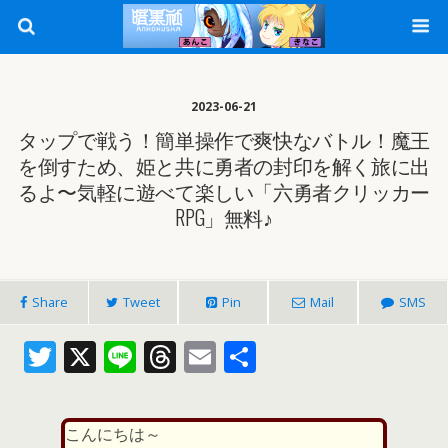
2023-06-21
タップで戦う！簡単操作で爽快なバトル！魔王
を倒すため、姫と共に勇者の封印を解く旅に出
るよ〜気軽に遊べて楽しい「六勇者クリッカー
RPG」無料♪
Share
Tweet
Pin
Mail
SMS
T
X
Li
T
E
共
w
n
h
m
有
itt
e
re
ai
こんにちは～