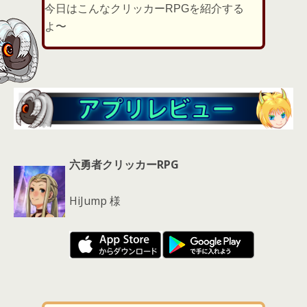
er
a
l
今日はこんなクリッカーRPGを紹介する
d
よ〜
s
六勇者クリッカーRPG
HiJump 様