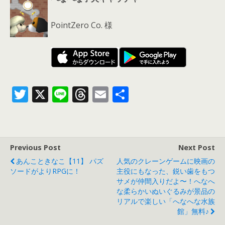
PointZero Co. 様
T
X
Li
T
E
共
w
n
h
m
有
itt
e
re
ai
er
a
l
Previous Post
Next Post
d
あんこときなこ【11】 パズ
人気のクレーンゲームに映画の
s
ソードがよりRPGに！
主役にもなった、鋭い歯をもつ
サメが仲間入りだよ〜！へなへ
な柔らかいぬいぐるみが景品の
リアルで楽しい「へなへな水族
館」無料♪