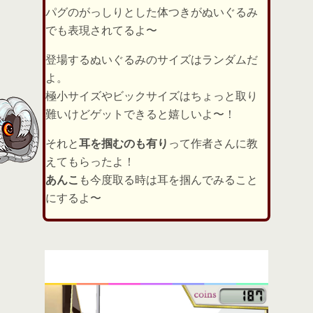
パグのがっしりとした体つきがぬいぐるみ
でも表現されてるよ〜
登場するぬいぐるみのサイズはランダムだ
よ。
極小サイズやビックサイズはちょっと取り
難いけどゲットできると嬉しいよ〜！
それと
耳を掴むのも有り
って作者さんに教
えてもらったよ！
あんこ
も今度取る時は耳を掴んでみること
にするよ〜