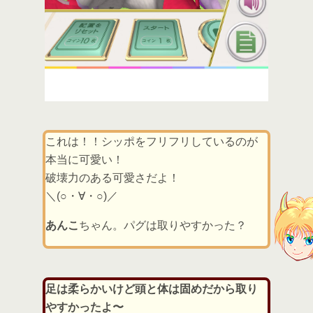
これは！！シッポをフリフリしているのが
本当に可愛い！
破壊力のある可愛さだよ！
＼(○・∀・○)／
あんこ
ちゃん。パグは取りやすかった？
足は柔らかいけど頭と体は固めだから取り
やすかったよ〜