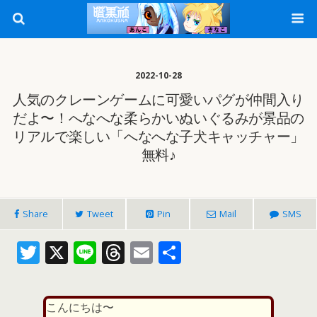
2022-10-28
人気のクレーンゲームに可愛いパグが仲間入り
だよ〜！へなへな柔らかいぬいぐるみが景品の
リアルで楽しい「へなへな子犬キャッチャー」
無料♪
Share
Tweet
Pin
Mail
SMS
T
X
Li
T
E
共
w
n
h
m
有
itt
e
re
ai
こんにちは〜