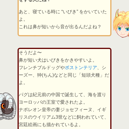
あと、寝ている時に “いびき” をかいていた
よ。
これは鼻が短いから音が出るんだよね？
そうだよ〜
鼻が短い犬はいびきをかきやすいよ。
フレンチブルドッグや
ボストンテリア
、シ
ーズー、狆(ちん)などと同じ「短頭犬種」だ
よ。
パグは紀元前の中国で誕生して、海を渡り
ヨーロッパの王室で愛されたよ。
ナポレオン皇帝の妻ジョセフィーヌ、イギ
リスのウイリアム3世などに飼われていて、
宮廷絵画にも描かれているよ。