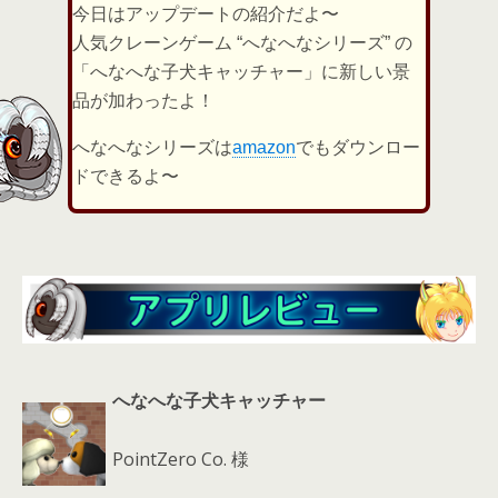
er
a
l
今日はアップデートの紹介だよ〜
d
人気クレーンゲーム “へなへなシリーズ” の
s
「へなへな子犬キャッチャー」に新しい景
品が加わったよ！
へなへなシリーズは
amazon
でもダウンロー
ドできるよ〜
へなへな子犬キャッチャー
PointZero Co. 様