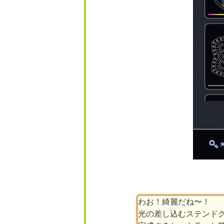
わお！綺麗だね〜！
光の差し込むステンド