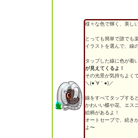
様々な色で輝く、美し
とっても簡単で誰でも
イラストを選んで、線
タップした線に色が着
が見えてくるよ！
その光景が気持ちよく
＼(●´∀｀●)／
線をすべてタップする
かわいい蝶や花、エス
絵柄があるよ！
オートセーブで、続き
よ〜