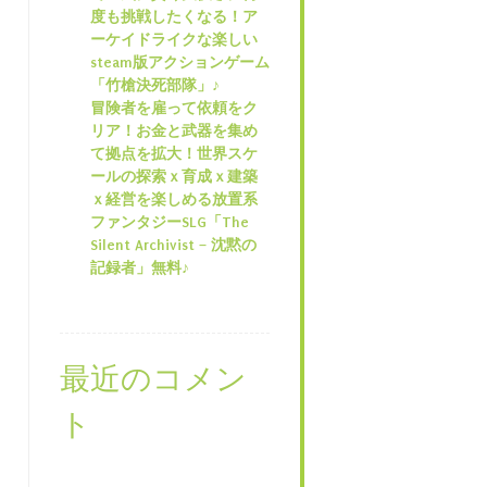
度も挑戦したくなる！ア
ーケイドライクな楽しい
steam版アクションゲーム
「竹槍決死部隊」♪
冒険者を雇って依頼をク
リア！お金と武器を集め
て拠点を拡大！世界スケ
ールの探索ｘ育成ｘ建築
ｘ経営を楽しめる放置系
ファンタジーSLG「The
Silent Archivist – 沈黙の
記録者」無料♪
最近のコメン
ト