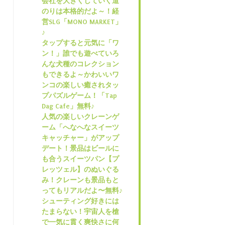
会社を大きくしていく道
のりは本格的だよ～！経
営SLG「MONO MARKET」
♪
タップすると元気に「ワ
ン！」誰でも遊べていろ
んな犬種のコレクション
もできるよ～かわいいワ
ンコの楽しい癒されタッ
プパズルゲーム！「Tap
Dag Cafe」無料♪
人気の楽しいクレーンゲ
ーム「へなへなスイーツ
キャッチャー」がアップ
デート！景品はビールに
も合うスイーツパン【プ
レッツェル】のぬいぐる
み！クレーンも景品もと
ってもリアルだよ〜無料♪
シューティング好きには
たまらない！宇宙人を槍
で一気に貫く爽快さに何