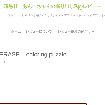
暗黒社 あんこちゃんの掘り出しAppレビュー
のアプリレビューやセール、新着情報を紹介するよ！おすすめアプリや埋もれた良品アプリ
ホーム
レビューについて
レビュー依頼の例だよ〜
 – coloring puzzle
よ！
ds
il
共
有