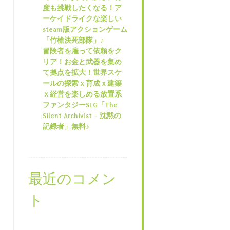
度も挑戦したくなる！ア
ーケイドライクな楽しい
steam版アクションゲーム
「竹槍決死部隊」♪
冒険者を雇って依頼をク
リア！お金と武器を集め
て拠点を拡大！世界スケ
ールの探索ｘ育成ｘ建築
ｘ経営を楽しめる放置系
ファンタジーSLG「The
Silent Archivist – 沈黙の
記録者」無料♪
最近のコメン
ト