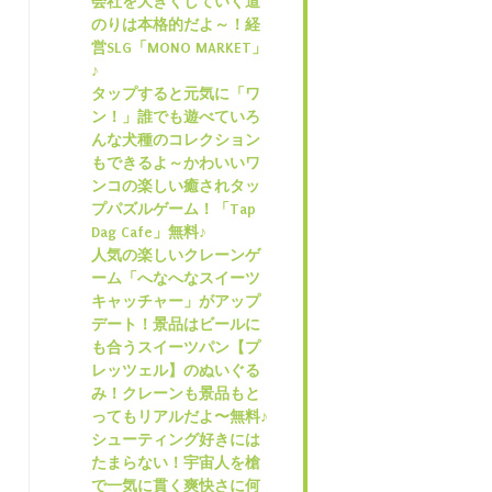
会社を大きくしていく道
のりは本格的だよ～！経
営SLG「MONO MARKET」
♪
タップすると元気に「ワ
ン！」誰でも遊べていろ
んな犬種のコレクション
もできるよ～かわいいワ
ンコの楽しい癒されタッ
プパズルゲーム！「Tap
Dag Cafe」無料♪
人気の楽しいクレーンゲ
ーム「へなへなスイーツ
キャッチャー」がアップ
デート！景品はビールに
も合うスイーツパン【プ
レッツェル】のぬいぐる
み！クレーンも景品もと
ってもリアルだよ〜無料♪
シューティング好きには
たまらない！宇宙人を槍
で一気に貫く爽快さに何