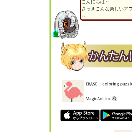
こんにちは～
さっきこんな楽しいア
～
ERASE – coloring puzz
MagicAnt,Inc 様