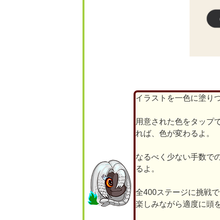
イラストを一色に塗り
用意された色をタップ
れば、色が変わるよ。
なるべく少ない手数で
るよ。
全400ステージに挑戦
楽しみながら適度に頭