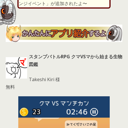
d
ンジイベント」が追加されたよ〜
s
スタンプバトルRPG クマVSマから始まる生物
図鑑
Takeshi Kiri 様
無料