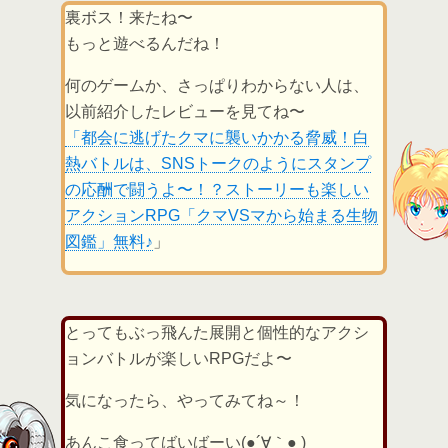
裏ボス！来たね〜
もっと遊べるんだね！
何のゲームか、さっぱりわからない人は、
以前紹介したレビューを見てね〜
「都会に逃げたクマに襲いかかる脅威！白
熱バトルは、SNSトークのようにスタンプ
の応酬で闘うよ〜！？ストーリーも楽しい
アクションRPG「クマVSマから始まる生物
図鑑」無料♪
」
とってもぶっ飛んた展開と個性的なアクシ
ョンバトルが楽しいRPGだよ〜
気になったら、やってみてね～！
あんこ食ってばいばーい(●´∀｀● )