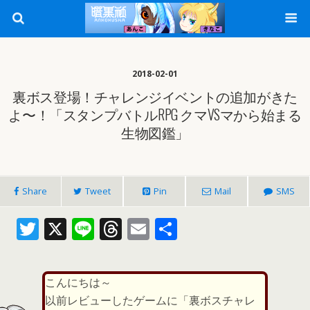
2018-02-01
裏ボス登場！チャレンジイベントの追加がきた
よ〜！「スタンプバトルRPG クマVSマから始まる
生物図鑑」
Share
Tweet
Pin
Mail
SMS
T
X
Li
T
E
共
w
n
h
m
有
itt
e
re
ai
こんにちは～
er
a
l
以前レビューしたゲームに「裏ボスチャレ