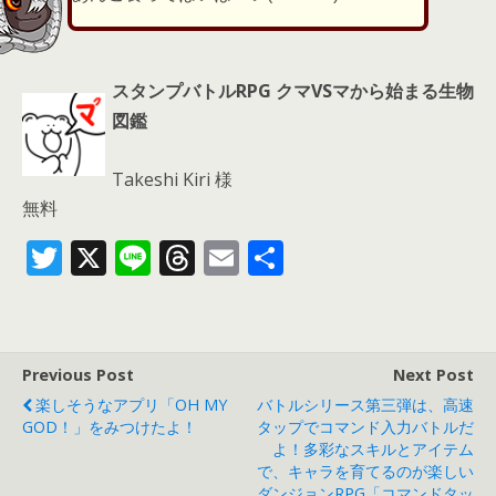
スタンプバトルRPG クマVSマから始まる生物
図鑑
Takeshi Kiri 様
無料
T
X
Li
T
E
共
w
n
h
m
有
itt
e
re
ai
er
a
l
Previous Post
Next Post
d
楽しそうなアプリ「OH MY
バトルシリース第三弾は、高速
s
GOD！」をみつけたよ！
タップでコマンド入力バトルだ
よ！多彩なスキルとアイテム
で、キャラを育てるのが楽しい
ダンジョンRPG「コマンドタッ