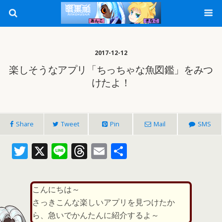
2017-12-12
楽しそうなアプリ「ちっちゃな魚図鑑」をみつ
けたよ！
Share
Tweet
Pin
Mail
SMS
T
X
Li
T
E
共
w
n
h
m
有
itt
e
re
ai
こんにちは～
er
a
l
さっきこんな楽しいアプリを見つけたか
d
ら、急いでかんたんに紹介するよ～