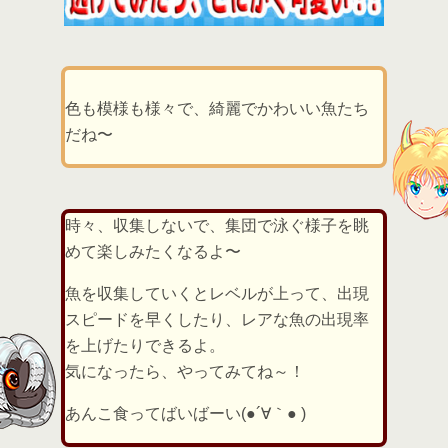
色も模様も様々で、綺麗でかわいい魚たち
だね〜
時々、収集しないで、集団で泳ぐ様子を眺
めて楽しみたくなるよ〜
魚を収集していくとレベルが上って、出現
スピードを早くしたり、レアな魚の出現率
を上げたりできるよ。
気になったら、やってみてね～！
あんこ食ってばいばーい(●´∀｀● )