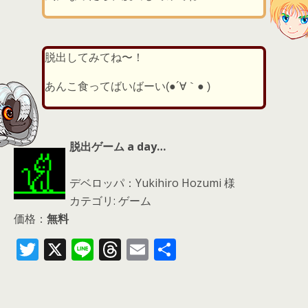
脱出してみてね〜！
あんこ食ってばいばーい(●´∀｀● )
脱出ゲーム a day…
デベロッパ：Yukihiro Hozumi 様
カテゴリ: ゲーム
価格：
無料
T
X
Li
T
E
共
w
n
h
m
有
itt
e
re
ai