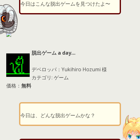
er
a
l
今日はこんな脱出ゲームを見つけたよ〜
d
s
脱出ゲーム a day…
デベロッパ：Yukihiro Hozumi 様
カテゴリ: ゲーム
価格：
無料
今日は、どんな脱出ゲームかな？