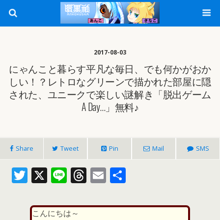
2017-08-03
にゃんこと暮らす平凡な毎日、でも何かがおか
しい！？レトロなグリーンで描かれた部屋に隠
された、ユニークで楽しい謎解き「脱出ゲーム
A Day…」無料♪
Share
Tweet
Pin
Mail
SMS
T
X
Li
T
E
共
w
n
h
m
有
itt
e
re
ai
こんにちは～