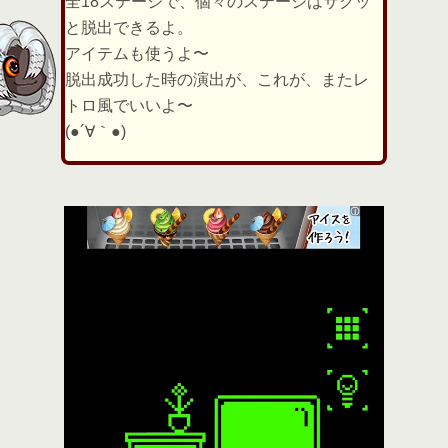
全18ステージで、個々のステージはサクッ
と脱出できるよ。
アイテムも使うよ〜
脱出成功した時の演出が、これが、またレ
トロ風でいいよ〜
(●´∀｀●)