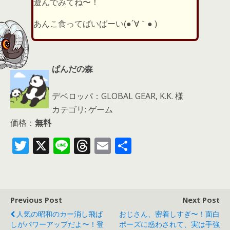
遊んでみてね〜！
あんこ食ってばいばーい(●´∀｀● )
ぱんだの森
デベロッパ：GLOBAL GEAR, K.K. 様
カテゴリ: ゲーム
価格：
無料
T
X
Li
T
E
共
w
n
h
m
有
itt
e
re
ai
er
a
l
Previous Post
Next Post
d
人気の昭和のカー消し飛ば
おじさん、密着しすぎ〜！面白
s
しがパワーアップだよ〜！登
ポーズに惑わされて、実は手強