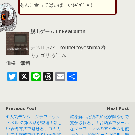
あんこ食ってばいばーい(●´∀｀● )
脱出ゲーム unReal:birth
デベロッパ：kouhei toyoshima 様
カテゴリ: ゲーム
価格：
無料
T
X
Li
T
E
共
w
n
h
m
有
itt
e
re
ai
er
a
l
Previous Post
Next Post
d
人気デンシ・グラフィック
謎を解いた後の変化が鮮やかで
s
ノベル の第３話が登場！新し
驚かされるよ！お洒落でクール
い表現方法で魅せる、コミカ
なグラフィックのアイテムを使
ルで衝撃的で謎の多い〜幽霊
わない「脱出ゲーム NOIR」無