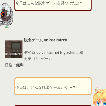
er
a
l
今日はこんな脱出ゲームを見つけたよ〜
d
s
脱出ゲーム unReal:birth
デベロッパ：kouhei toyoshima 様
カテゴリ: ゲーム
価格：
無料
今日は、どんな脱出ゲームかな〜？