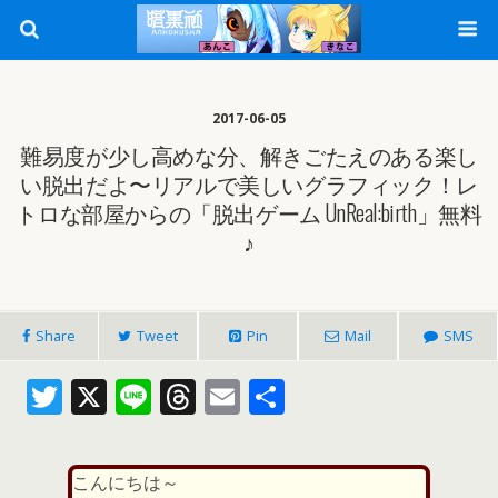
2017-06-05
難易度が少し高めな分、解きごたえのある楽し
い脱出だよ〜リアルで美しいグラフィック！レ
トロな部屋からの「脱出ゲーム UnReal:birth」無料
♪
Share
Tweet
Pin
Mail
SMS
T
X
Li
T
E
共
w
n
h
m
有
itt
e
re
ai
こんにちは～