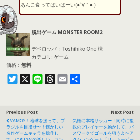
あんこ食ってばいばーい(●´∀｀● )
脱出ゲーム MONSTER ROOM2
デベロッパ：Toshihiko Ono 様
カテゴリ: ゲーム
価格：
無料
T
X
Li
T
E
共
w
n
h
m
有
itt
e
re
ai
er
a
l
Previous Post
Next Post
d
VAMOS！地球を掘って、ブ
気軽に本格サッカー！同時に複
s
ラジルを目指せ〜！懐かしい
数のプレイヤーを動かして、パ
名作ゲームキャラを操作し
スワークでゴールを狙うよ〜ア
て、にぎやかで楽しい、ワン
クションゲーム「サッカーピー