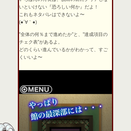
いといけない『恐ろしい何か』だよ！
これもネタバレはできないよ〜
(●´∀｀●)
”全体の何％まで進めたか”と、”達成項目の
チェク表”があるよ。
どのくらい進んでいるかがわかって、すご
くいいよ〜