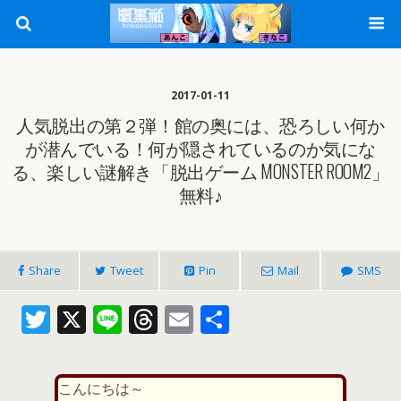
2017-01-11
人気脱出の第２弾！館の奥には、恐ろしい何か
が潜んでいる！何が隠されているのか気にな
る、楽しい謎解き「脱出ゲーム MONSTER ROOM2」
無料♪
Share
Tweet
Pin
Mail
SMS
T
X
Li
T
E
共
w
n
h
m
有
itt
e
re
ai
こんにちは～