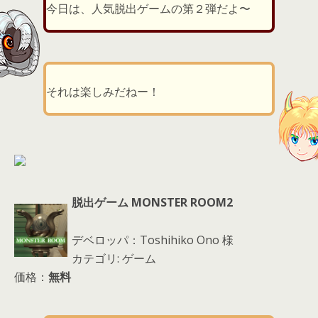
er
a
l
今日は、人気脱出ゲームの第２弾だよ〜
d
s
それは楽しみだねー！
脱出ゲーム MONSTER ROOM2
デベロッパ：Toshihiko Ono 様
カテゴリ: ゲーム
価格：
無料