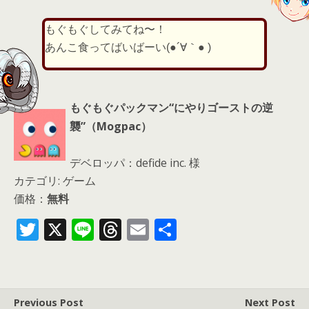
もぐもぐしてみてね〜！
あんこ食ってばいばーい(●´∀｀● )
もぐもぐパックマン“にやりゴーストの逆
襲”（Mogpac）
デベロッパ：defide inc. 様
カテゴリ: ゲーム
価格：
無料
T
X
Li
T
E
共
w
n
h
m
有
itt
e
re
ai
er
a
l
Previous Post
Next Post