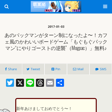
2017-01-03
あのパックマンがターン制になったよ〜！カフ
ェ風のかわいいボードゲーム「もぐもぐパック
マン“にやりゴーストの逆襲”（Mogpac）」無料♪
Share
Tweet
Pin
Mail
SMS
T
X
Li
T
E
共
w
n
h
m
有
itt
e
re
ai
er
a
l
新年あけましておめでとう〜！