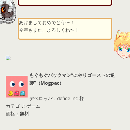
d
s
あけましておめでとう〜！
今年もまた、よろしくね〜！
もぐもぐパックマン“にやりゴーストの逆
襲”（Mogpac）
デベロッパ：defide inc. 様
カテゴリ: ゲーム
価格：
無料