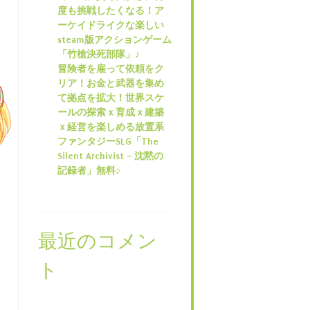
度も挑戦したくなる！ア
ーケイドライクな楽しい
steam版アクションゲーム
「竹槍決死部隊」♪
冒険者を雇って依頼をク
リア！お金と武器を集め
て拠点を拡大！世界スケ
ールの探索ｘ育成ｘ建築
ｘ経営を楽しめる放置系
ファンタジーSLG「The
Silent Archivist – 沈黙の
記録者」無料♪
最近のコメン
ト