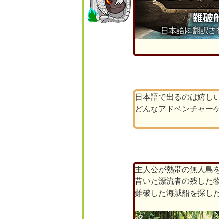
日本語で出るのは嬉し
どんなアドベンチャー
主人公が熱帯の無人島
昔いた漂流者の残した
難破した海賊船を探し