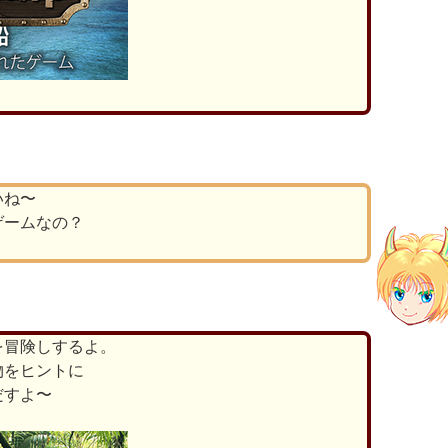
いね〜
ゲームなの？
を冒険しするよ。
物をヒントに
だすよ〜