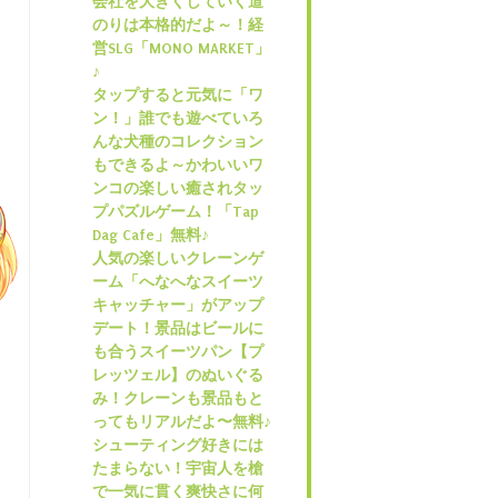
会社を大きくしていく道
のりは本格的だよ～！経
営SLG「MONO MARKET」
♪
タップすると元気に「ワ
ン！」誰でも遊べていろ
んな犬種のコレクション
もできるよ～かわいいワ
ンコの楽しい癒されタッ
プパズルゲーム！「Tap
Dag Cafe」無料♪
人気の楽しいクレーンゲ
ーム「へなへなスイーツ
キャッチャー」がアップ
デート！景品はビールに
も合うスイーツパン【プ
レッツェル】のぬいぐる
み！クレーンも景品もと
ってもリアルだよ〜無料♪
シューティング好きには
たまらない！宇宙人を槍
で一気に貫く爽快さに何