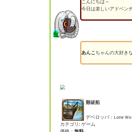
こんにちは～
今日は楽しいアドベン
あんこ
ちゃんの大好き
難破船
デベロッパ：Lone Wolf 
カテゴリ: ゲーム
価格：
無料