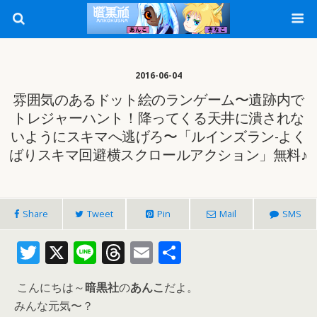
2016-06-04
雰囲気のあるドット絵のランゲーム〜遺跡内で
トレジャーハント！降ってくる天井に潰されな
いようにスキマへ逃げろ〜「ルインズラン-よく
ばりスキマ回避横スクロールアクション」無料♪
Share
Tweet
Pin
Mail
SMS
T
X
Li
T
E
共
w
n
h
m
有
こんにちは～
暗黒社
の
あんこ
だよ。
itt
e
re
ai
みんな元気〜？