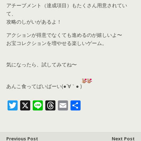
アチーブメント（達成項目）もたくさん用意されてい
て、
攻略のしがいがあるよ！
アクションが得意でなくても進めるのが嬉しいよ〜
お宝コレクションを増やせる楽しいゲーム。
気になったら、
試してみてね〜
あんこ食ってばいばーい(●´∀｀● )
T
X
Li
T
E
共
w
n
h
m
有
itt
e
re
ai
er
a
l
Previous Post
Next Post