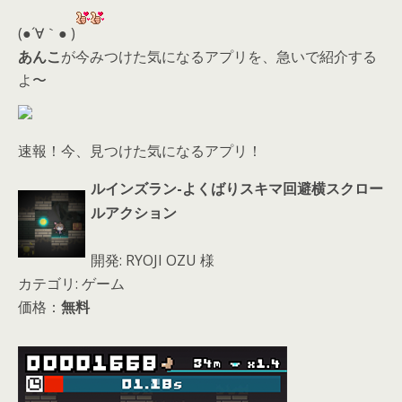
er
a
l
d
(●´∀｀● )
s
あんこ
が今みつけた気になるアプリを、急いで紹介する
よ〜
速報！今、見つけた気になるアプリ！
ルインズラン-よくばりスキマ回避横スクロー
ルアクション
開発: RYOJI OZU 様
カテゴリ: ゲーム
価格：
無料