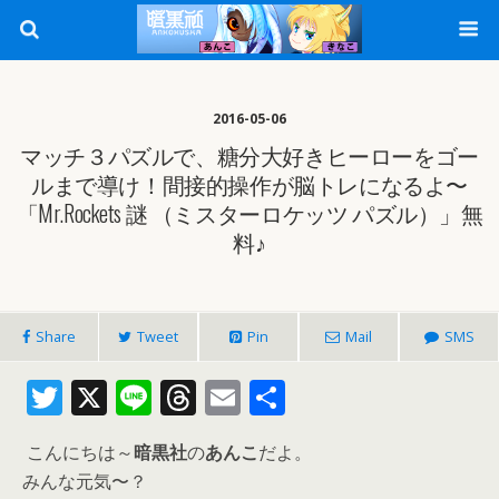
2016-05-06
マッチ３パズルで、糖分大好きヒーローをゴー
ルまで導け！間接的操作が脳トレになるよ〜
「Mr.Rockets 謎 （ミスターロケッツ パズル）」無
料♪
Share
Tweet
Pin
Mail
SMS
T
X
Li
T
E
共
w
n
h
m
有
こんにちは～
暗黒社
の
あんこ
だよ。
itt
e
re
ai
みんな元気〜？