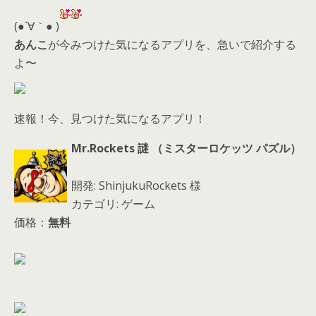
er
a
l
d
(●´∀｀● )
s
あんこ
が今みつけた気になるアプリを、急いで紹介する
よ〜
速報！今、見つけた気になるアプリ！
Mr.Rockets 謎 （ミスターロケッツ パズル）
開発: ShinjukuRockets 様
カテゴリ: ゲーム
価格：
無料