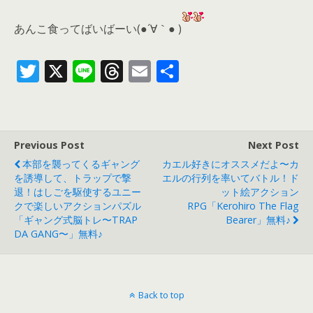
あんこ食ってばいばーい(●´∀｀● )
T
X
Li
T
E
共
w
n
h
m
有
itt
e
re
ai
er
a
l
Previous Post
Next Post
d
本部を襲ってくるギャング
カエル好きにオススメだよ〜カ
s
を誘導して、トラップで撃
エルの行列を率いてバトル！ド
退！はしごを駆使するユニー
ット絵アクション
クで楽しいアクションパズル
RPG「Kerohiro The Flag
「ギャング式脳トレ〜TRAP
Bearer」無料♪
DA GANG〜」無料♪
Back to top