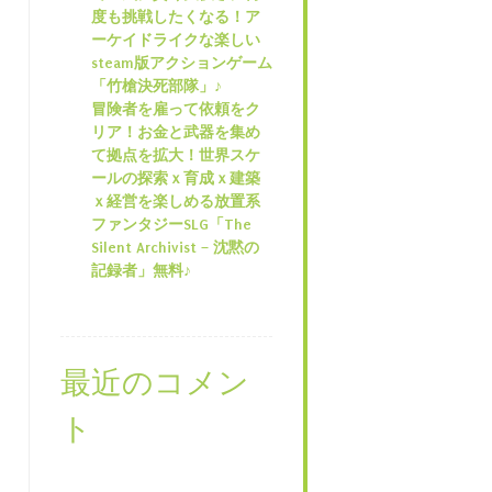
度も挑戦したくなる！ア
ーケイドライクな楽しい
steam版アクションゲーム
「竹槍決死部隊」♪
冒険者を雇って依頼をク
リア！お金と武器を集め
て拠点を拡大！世界スケ
ールの探索ｘ育成ｘ建築
ｘ経営を楽しめる放置系
ファンタジーSLG「The
Silent Archivist – 沈黙の
記録者」無料♪
最近のコメン
ト