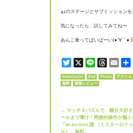
42のステージとサブミッション
気になったら、
試してみてね〜
あんこ食ってばいばーい(●´∀｀● )
Twitter
X
Line
Threa
Ema
GameCenter
iPad
iPhone
アクショ
無料
速報レビュー
←
マッチ３パズルで、糖分大好き
投稿ナビゲー
ールまで導け！間接的操作が脳ト
「Mr.Rockets 謎 （ミスターロケ
ル）」無料♪