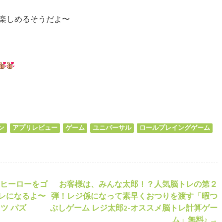
を楽しめるそうだよ〜
ds
il
共
有
ン
アプリレビュー
ゲーム
ユニバーサル
ロールプレイングゲーム
ヒーローをゴ
お客様は、みんな太郎！？人気脳トレの第２
ション
レになるよ〜
弾！レジ係になって素早くおつりを渡す「暇つ
ッツ パズ
ぶしゲーム レジ太郎2-オススメ脳トレ計算ゲー
ム」無料♪
→