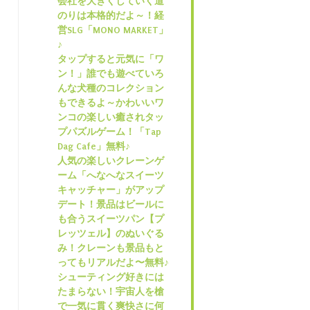
会社を大きくしていく道
のりは本格的だよ～！経
営SLG「MONO MARKET」
♪
タップすると元気に「ワ
ン！」誰でも遊べていろ
んな犬種のコレクション
もできるよ～かわいいワ
ンコの楽しい癒されタッ
プパズルゲーム！「Tap
Dag Cafe」無料♪
人気の楽しいクレーンゲ
ーム「へなへなスイーツ
キャッチャー」がアップ
デート！景品はビールに
も合うスイーツパン【プ
レッツェル】のぬいぐる
み！クレーンも景品もと
ってもリアルだよ〜無料♪
シューティング好きには
たまらない！宇宙人を槍
で一気に貫く爽快さに何