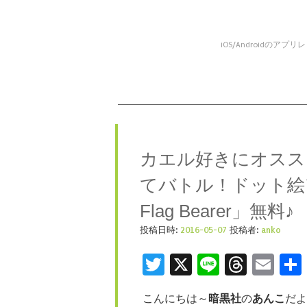
iOS/Android
コンテンツへスキップ
メニュー
カエル好きにオスス
てバトル！ドット絵アクシ
Flag Bearer」無料♪
投稿日時:
2016-05-07
投稿者:
anko
Twitter
X
Line
Threa
Ema
こんにちは～
暗黒社
の
あんこ
だよ