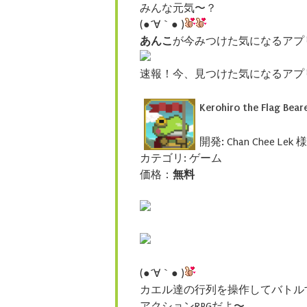
みんな元気〜？
(●´∀｀● )
あんこ
が今みつけた気になるアプ
速報！今、見つけた気になるアプ
Kerohiro the Flag Bear
開発: Chan Chee Lek 様
カテゴリ: ゲーム
価格：
無料
(●´∀｀● )
カエル達の行列を操作してバトル
アクションRPGだよ〜