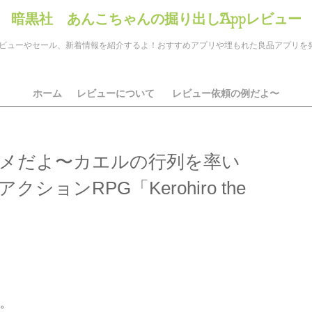
暗黒社 あんこちゃんの掘り出しAppレビュー
のアプリレビューやセール、新着情報を紹介するよ！おすすめアプリや埋もれた良品アプリ
ホーム
レビューについて
レビュー依頼の例だよ〜
メだよ〜カエルの行列を率い
ョンRPG「Kerohiro the
ds
il
共
有
。