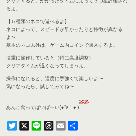
クリアすると、かかったタイムによって３つ星評価され
るよ。
【５種類のネコで遊べるよ】
ネコによって、スピードが早かったりと特徴が異なる
よ〜
基本のネコ以外は、ゲーム内コインで購入するよ。
慎重に操作していると（特に高度調整）
クリアタイムが遅くなってしまうよ。
操作になれると、適度に手強くて楽しいよ〜
気になったら、
試してみてね〜
あんこ食ってばいばーい(●´∀｀● )
T
X
Li
T
E
共
w
n
h
m
有