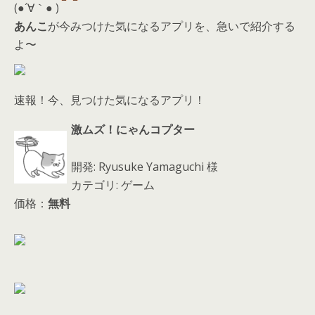
d
(●´∀｀● )
s
あんこ
が今みつけた気になるアプリを、急いで紹介する
よ〜
速報！今、見つけた気になるアプリ！
激ムズ！にゃんコプター
開発: Ryusuke Yamaguchi 様
カテゴリ: ゲーム
価格：
無料