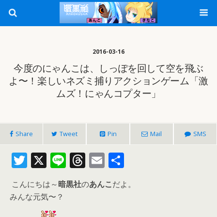
2016-03-16
今度のにゃんこは、しっぽを回して空を飛ぶ
よ〜！楽しいネズミ捕りアクションゲーム「激
ムズ！にゃんコプター」
Share
Tweet
Pin
Mail
SMS
T
X
Li
T
E
共
w
n
h
m
有
こんにちは～
暗黒社
の
あんこ
だよ。
itt
e
re
ai
みんな元気〜？
er
a
l