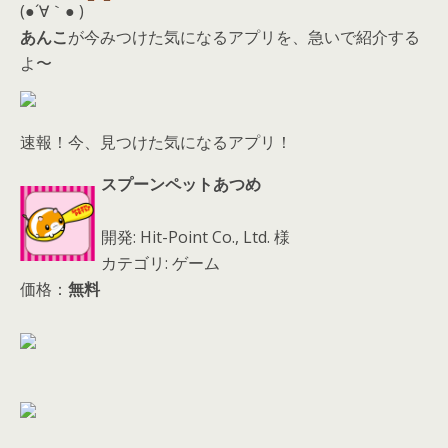
d
(●´∀｀● )
s
あんこ
が今みつけた気になるアプリを、急いで紹介する
よ〜
速報！今、見つけた気になるアプリ！
スプーンペットあつめ
開発: Hit-Point Co., Ltd. 様
カテゴリ: ゲーム
価格：
無料