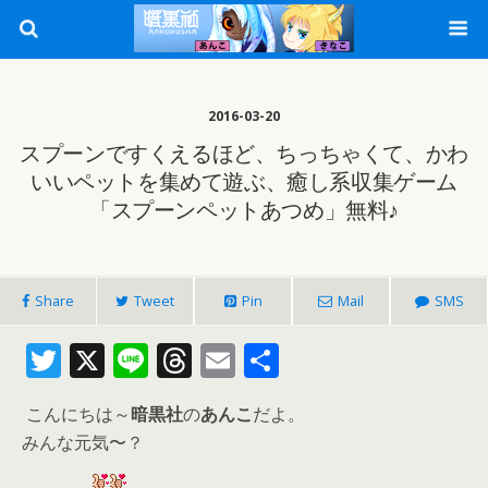
2016-03-20
スプーンですくえるほど、ちっちゃくて、かわ
いいペットを集めて遊ぶ、癒し系収集ゲーム
「スプーンペットあつめ」無料♪
Share
Tweet
Pin
Mail
SMS
T
X
Li
T
E
共
w
n
h
m
有
こんにちは～
暗黒社
の
あんこ
だよ。
itt
e
re
ai
みんな元気〜？
er
a
l