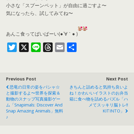
小さな「スプーンペット」が自由に過ごすよ〜
気になったら、
試してみてね〜
あんこ食ってばいばーい(●´∀｀● )
T
X
Li
T
E
共
w
n
h
m
有
itt
e
re
ai
er
a
l
Previous Post
Next Post
d
恐竜の日常の姿をパシャ☆
きちんと詰めると気持ち良いよ
s
と撮影するよ〜世界を探索＆
ね！かわいいイラストのお弁当
動物のスナップ写真撮影ゲー
箱に食べ物を詰めるパズル「ハ
ム「Snapimals: Discover And
メてスッキリ脳トレ!!
Snap Amazing Animals」無料
KITINTO」
♪