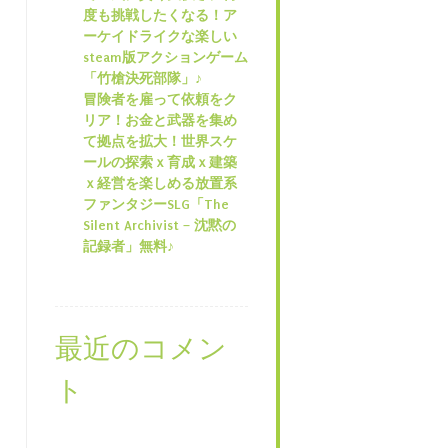
度も挑戦したくなる！ア
ーケイドライクな楽しい
steam版アクションゲーム
「竹槍決死部隊」♪
冒険者を雇って依頼をク
リア！お金と武器を集め
て拠点を拡大！世界スケ
ールの探索ｘ育成ｘ建築
ｘ経営を楽しめる放置系
ファンタジーSLG「The
Silent Archivist – 沈黙の
記録者」無料♪
最近のコメン
ト