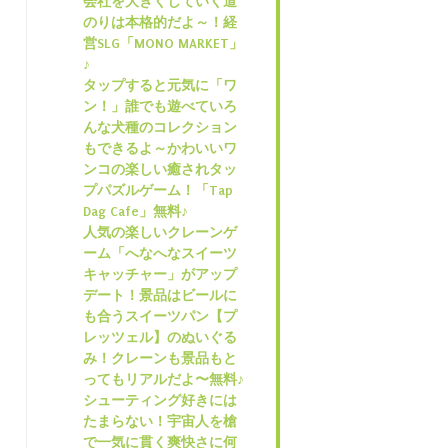
会社を大きくしていく道
のりは本格的だよ～！経
営SLG「MONO MARKET」
♪
タップすると元気に「ワ
ン！」誰でも遊べていろ
んな犬種のコレクション
もできるよ～かわいいワ
ンコの楽しい癒されタッ
プパズルゲーム！「Tap
Dag Cafe」無料♪
人気の楽しいクレーンゲ
ーム「へなへなスイーツ
キャッチャー」がアップ
デート！景品はビールに
も合うスイーツパン【プ
レッツェル】のぬいぐる
み！クレーンも景品もと
ってもリアルだよ〜無料♪
シューティング好きには
たまらない！宇宙人を槍
で一気に貫く爽快さに何