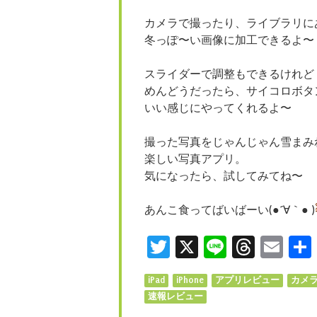
カメラで撮ったり、ライブラリに
冬っぽ〜い画像に加工できるよ〜
スライダーで調整もできるけれど
めんどうだったら、サイコロボタ
いい感じにやってくれるよ〜
撮った写真をじゃんじゃん雪まみ
楽しい写真アプリ。
気になったら、
試してみてね〜
あんこ食ってばいばーい(●´∀｀● )
Twitter
X
Line
Threa
Ema
iPad
iPhone
アプリレビュー
カメ
速報レビュー