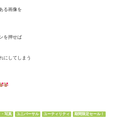
ある画像を
ンを押せば
れにしてしまう
ds
il
共
有
ラ・写真
ユニバーサル
ユーティリティ
期間限定セール！