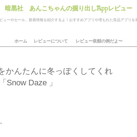
暗黒社 あんこちゃんの掘り出しAppレビュー
のアプリレビューやセール、新着情報を紹介するよ！おすすめアプリや埋もれた良品アプリ
ホーム
レビューについて
レビュー依頼の例だよ〜
をかんたんに冬っぽくしてくれ
now Daze 」
ds
il
共
有
。