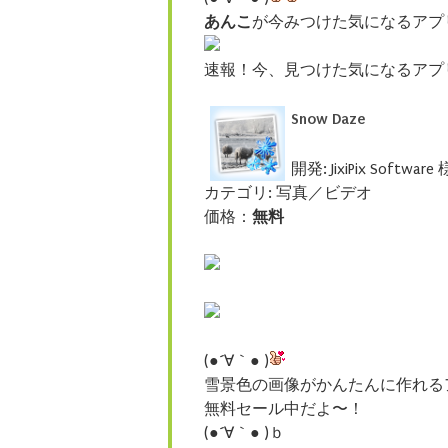
あんこ
が今みつけた気になるアプ
速報！今、見つけた気になるアプ
Snow Daze
開発: JixiPix Software 
カテゴリ: 写真／ビデオ
価格：
無料
(●´∀｀● )
雪景色の画像がかんたんに作れる
無料セール中だよ〜！
(●´∀｀● )ｂ