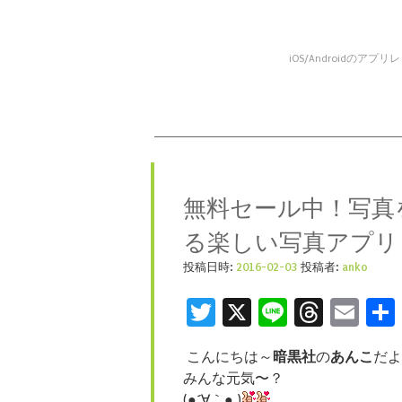
iOS/Android
コンテンツへスキップ
メニュー
無料セール中！写真
る楽しい写真アプリ「S
投稿日時:
2016-02-03
投稿者:
anko
Twitter
X
Line
Threa
Ema
こんにちは～
暗黒社
の
あんこ
だよ
みんな元気〜？
(●´∀｀● )