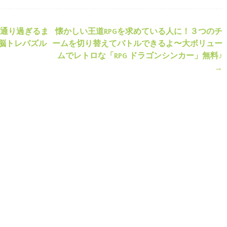
通り過ぎるま
懐かしい王道RPGを求めている人に！３つのチ
ション
脳トレパズル
ームを切り替えてバトルできるよ〜大ボリュー
ムでレトロな「RPG ドラゴンシンカー」無料♪
→