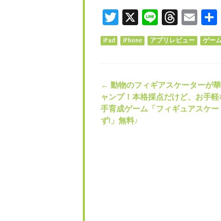
Twitter
X
Line
Threa
Ema
iPad
iPhone
アプリレビュー
ゲー
←
動物のフィギアスケーターが華
投稿ナビゲー
ャンプ！本格採点だけど、お手軽
手育成ゲーム「フィギュアスケー
ず!」無料♪