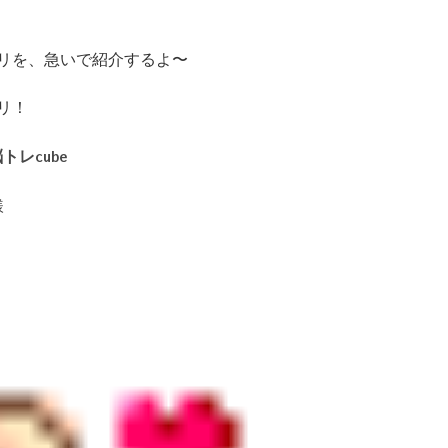
リを、急いで紹介するよ〜
リ！
レcube
様