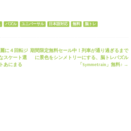
ds
il
共
有
ム
パズル
ユニバーサル
日本語対応
無料
脳トレ
麗に４回転ジ
期間限定無料セール中！列車が通り過ぎるまで
ション
なスケート選
に景色をシンメトリーにする、脳トレパズル
トあにまる
「Symmetrain」無料♪
→