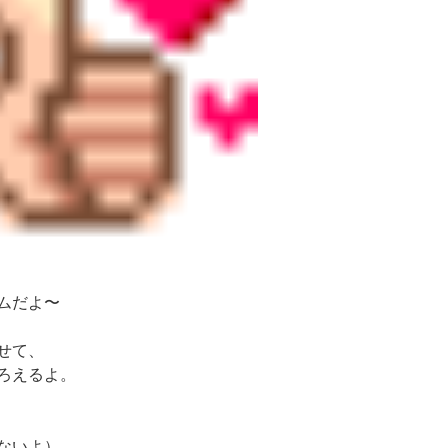
ムだよ〜
せて、
ろえるよ。
ないよ）