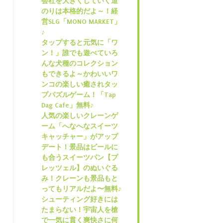
会社を大きくしていく道
のりは本格的だよ～！経
営SLG「MONO MARKET」
♪
タップすると元気に「ワ
ン！」誰でも遊べていろ
んな犬種のコレクション
もできるよ～かわいいワ
ンコの楽しい癒されタッ
プパズルゲーム！「Tap
Dag Cafe」無料♪
人気の楽しいクレーンゲ
ーム「へなへなスイーツ
キャッチャー」がアップ
デート！景品はビールに
も合うスイーツパン【プ
レッツェル】のぬいぐる
み！クレーンも景品もと
ってもリアルだよ〜無料♪
シューティング好きには
たまらない！宇宙人を槍
で一気に貫く爽快さに何