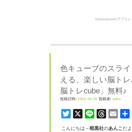
iOS/Android
コンテンツへスキップ
メニュー
色キューブのスライ
える、楽しい脳トレ
脳トレcube」無料♪
投稿日時:
2016-02-01
投稿者:
anko
Twitter
X
Line
Threa
Ema
こんにちは～
暗黒社
の
あんこ
だよ