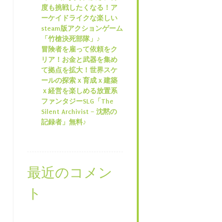
度も挑戦したくなる！ア
ーケイドライクな楽しい
steam版アクションゲーム
「竹槍決死部隊」♪
冒険者を雇って依頼をク
リア！お金と武器を集め
て拠点を拡大！世界スケ
ールの探索ｘ育成ｘ建築
ｘ経営を楽しめる放置系
ファンタジーSLG「The
Silent Archivist – 沈黙の
記録者」無料♪
最近のコメン
ト