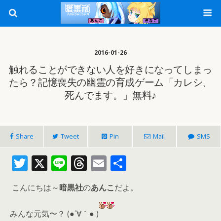
2016-01-26
触れることができない人を好きになってしまっ
たら？記憶喪失の幽霊の育成ゲーム「カレシ、
死んでます。」無料♪
Share
Tweet
Pin
Mail
SMS
T
X
Li
T
E
共
w
n
h
m
有
こんにちは～
暗黒社
の
あんこ
だよ。
itt
e
re
ai
er
a
l
みんな元気〜？
(●´∀｀● )