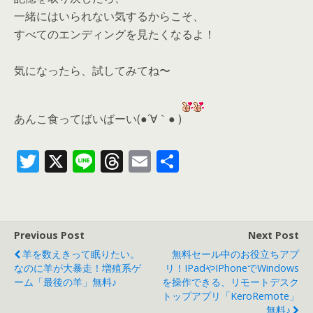
一緒にはいられない気するからこそ、
すべてのエンディングを見たくなるよ！
気になったら、
試してみてね〜
あんこ食ってばいばーい(●´∀｀● )
T
X
Li
T
E
共
w
n
h
m
有
itt
e
re
ai
er
a
l
Previous Post
Next Post
d
羊を数えきって眠りたい。
無料セール中のお役立ちアプ
s
なのに羊が大暴走！増殖系ゲ
リ！iPadやiPhoneでWindows
ーム「最後の羊」無料♪
を操作できる、リモートデスク
トップアプリ「KeroRemote」
無料♪