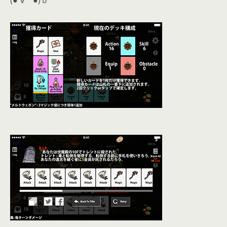
(●´∀｀●)ｂ