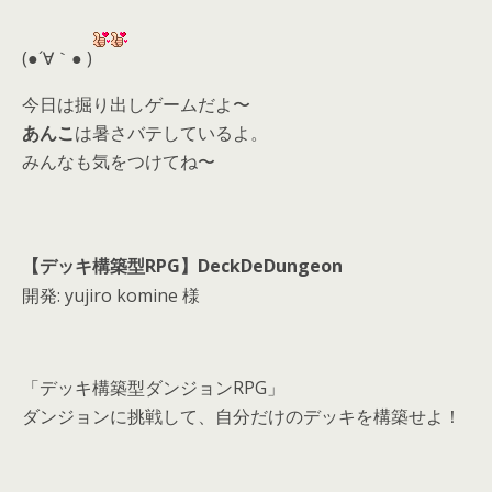
er
a
l
d
(●´∀｀● )
s
今日は掘り出しゲームだよ〜
あんこ
は暑さバテしているよ。
みんなも気をつけてね〜
【デッキ構築型RPG】DeckDeDungeon
開発: yujiro komine 様
「デッキ構築型ダンジョンRPG」
ダンジョンに挑戦して、自分だけのデッキを構築せよ！