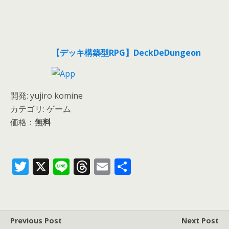
【デッキ構築型RPG】DeckDeDungeon
開発: yujiro komine
カテゴリ: ゲーム
価格：
無料
T
X
Li
T
E
共
w
n
h
m
有
itt
e
re
ai
er
a
l
Previous Post
Next Post