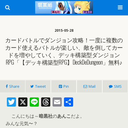
2015-05-28
カードバトルでダンジョン攻略！一度に複数の
カード使えるバトルが楽しい、敵を倒してカー
ドを増やしていく、デッキ構築型ダンジョン
RPG「【デッキ構築型RPG】DeckDeDungeon」無料♪
Share
Tweet
Pin
Mail
SMS
T
X
Li
T
E
共
w
n
h
m
有
こんにちは～
暗黒社
の
あんこ
だよ。
itt
e
re
ai
みんな元気〜？