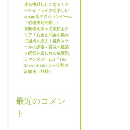
度も挑戦したくなる！ア
ーケイドライクな楽しい
steam版アクションゲーム
「竹槍決死部隊」♪
冒険者を雇って依頼をク
リア！お金と武器を集め
て拠点を拡大！世界スケ
ールの探索ｘ育成ｘ建築
ｘ経営を楽しめる放置系
ファンタジーSLG「The
Silent Archivist – 沈黙の
記録者」無料♪
最近のコメン
ト