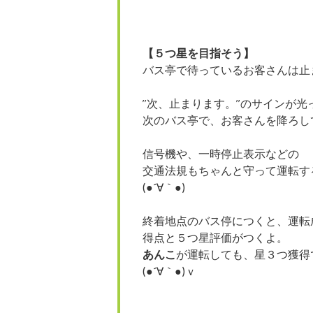
【５つ星を目指そう】
バス亭で待っているお客さんは止
”次、止まります。”のサインが光
次のバス亭で、お客さんを降ろし
信号機や、一時停止表示などの
交通法規もちゃんと守って運転す
(●´∀｀●)
終着地点のバス停につくと、運転
得点と５つ星評価がつくよ。
あんこ
が運転しても、星３つ獲得
(●´∀｀●)ｖ