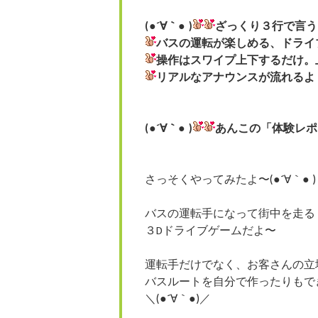
(●´∀｀● )
ざっくり３行で言う
バスの運転が楽しめる、ドライ
操作はスワイプ上下するだけ。
リアルなアナウンスが流れるよ
(●´∀｀● )
あんこの「体験レポ
さっそくやってみたよ〜(●´∀｀● )
バスの運転手になって街中を走る
３Dドライブゲームだよ〜
運転手だけでなく、お客さんの立
バスルートを自分で作ったりもで
＼(●´∀｀●)／