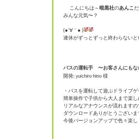
こんにちは～
暗黒社
の
あんこ
だ
みんな元気〜？
(●´∀｀● )
連休がずっとずっと終わらないと
バスの運転手 〜お客さんにもな
開発: yuichiro hino 様
・バスを運転して遊ぶドライブゲ
簡単操作で子供から大人まで楽し
リアルなアナウンスが流れますの
ダウンロードありがとうございま
今後バージョンアップで色々楽し