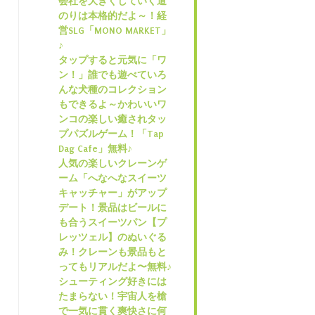
会社を大きくしていく道
のりは本格的だよ～！経
営SLG「MONO MARKET」
♪
タップすると元気に「ワ
ン！」誰でも遊べていろ
んな犬種のコレクション
もできるよ～かわいいワ
ンコの楽しい癒されタッ
プパズルゲーム！「Tap
Dag Cafe」無料♪
人気の楽しいクレーンゲ
ーム「へなへなスイーツ
キャッチャー」がアップ
デート！景品はビールに
も合うスイーツパン【プ
レッツェル】のぬいぐる
み！クレーンも景品もと
ってもリアルだよ〜無料♪
シューティング好きには
たまらない！宇宙人を槍
で一気に貫く爽快さに何